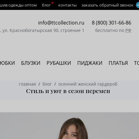
шив одежды оптом
блог
контакты
заказать обратный звонок
info@ttcollection.ru
8 (800) 301-66-86
а, ул. Краснобогатырская 90, строение 1
бесплатно по
РФ
ЮБКИ
БЛУЗКИ
РУБАШКИ
ПИДЖАКИ
ПЛАТЬЯ
Т
главная
блог
осенний женский гардероб
Стиль и уют в сезон перемен