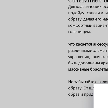
Для классических ос
подойдут сапоги или
образу, делая его и
комфортный вариант
голенищем.
Что касается аксесс
различными элемент
украшения, такие ка
быть дополнены ярк
массивные браслеты
Не забывайте о голо
образу. От шляпок и
образ и придать ему