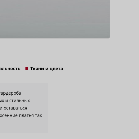
альность
Ткани и цвета
 гардероба
ых и стильных
и оставаться
осенние платья так