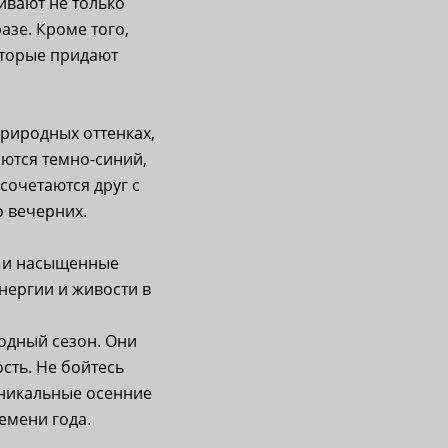
ивают не только
азе. Кроме того,
оторые придают
природных оттенках,
ются темно-синий,
сочетаются друг с
о вечерних.
е и насыщенные
энергии и живости в
ходный сезон. Они
сть. Не бойтесь
уникальные осенние
емени года.