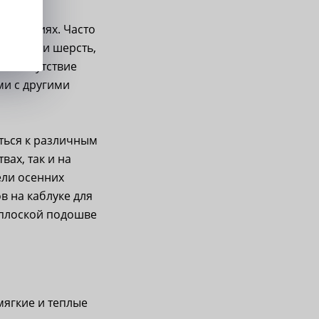
ых линиях. Часто
лопок или шерсть,
 и отсутствие
ми с другими
ться к различным
вах, так и на
ели осенних
в на каблуке для
 плоской подошве
мягкие и теплые