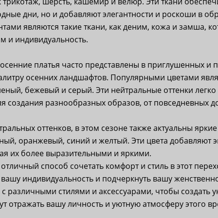
к трикотаж, шерсть, кашемир и велюр. Эти ткани обеспеч
одные дни, но и добавляют элегантности и роскоши в обр
ами являются такие ткани, как деним, кожа и замша, к
м и индивидуальность.
, осенние платья часто представлены в приглушенных и 
алитру осенних ландшафтов. Популярными цветами явля
еный, бежевый и серый. Эти нейтральные оттенки легко 
ля создания разнообразных образов, от повседневных д
ральных оттенков, в этом сезоне также актуальны ярки
асный, оранжевый, синий и желтый. Эти цвета добавляют 
ая их более выразительными и яркими.
о отличный способ сочетать комфорт и стиль в этот пере
вашу индивидуальность и подчеркнуть вашу женственно
 с различными стилями и аксессуарами, чтобы создать 
ут отражать вашу личность и уютную атмосферу этого вр