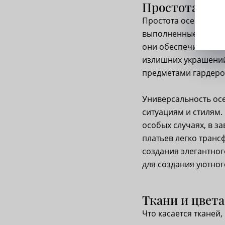
Простота и у
Простота осенних пл
выполненные из мягк
они обеспечивают ма
излишних украшений
предметами гардеро
Универсальность осе
ситуациям и стилям.
особых случаях, в з
платьев легко транс
создания элегантног
для создания уютног
Ткани и цвета
Что касается тканей