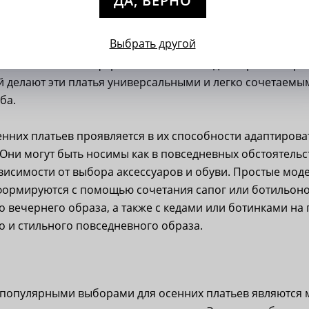
ДА, ВЕРНО
ниверсальность
атьев проявляется в их минималистичных деталях и чист
Выбрать другой
их и приятных к телу материалов, таких как трикотаж, х
ксимальный комфорт в течение всего дня. Простые крои
 делают эти платья универсальными и легко сочетаемы
ба.
нних платьев проявляется в их способности адаптирова
 Они могут быть носимы как в повседневных обстоятельст
ависимости от выбора аксессуаров и обуви. Простые мод
формируются с помощью сочетания сапог или ботильоно
о вечернего образа, а также с кедами или ботинками на
о и стильного повседневного образа.
, популярными выборами для осенних платьев являются 