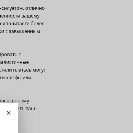
A-силуэтом, отлично
нченности вашему
редпочитаете более
нки с завышенным
ировать с
малистичные
стили платьев могут
ги-каффы или
м к осеннему
 завершить ваш