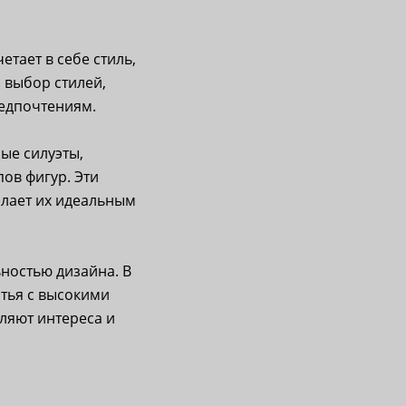
тает в себе стиль,
 выбор стилей,
редпочтениям.
ые силуэты,
пов фигур. Эти
делает их идеальным
ностью дизайна. В
атья с высокими
ляют интереса и