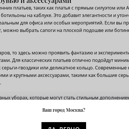
енних платьев, таких как платья с прямым силуэтом или 
 ботильоны на каблуке. Это добавит элегантности и уто
деальным для офиса или особых мероприятий. Если вы п
, можно выбрать сапоги на плоской подошве или боти
уаров, то здесь можно проявить фантазию и эксперимент
ами. Для классических платьев отлично подойдут мини
к серьги-гвоздики или деликатное кольцо. Современные 
ими и крупными аксессуарами, такими как большие серь
.
вных уборах, которые могут стать стильным дополнение
 беретов до шарфов и повязок, головные уборы помогут
Ваш город Москва?
 уютности и законченности.