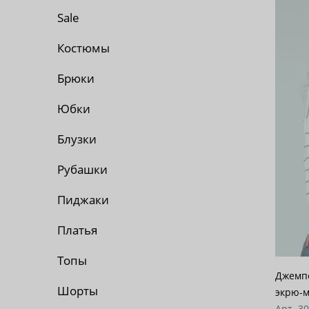
По 
Sale
По 
Костюмы
Брюки
По
Юбки
Блузки
Рубашки
Пиджаки
Платья
Топы
Джемпе
Шорты
экрю-
Арт. 3