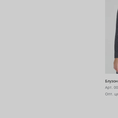
Блузон
Арт. 0
Опт. ц