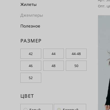
Жилеты
Опт. ц
Джемперы
Полезное
РАЗМЕР
42
44
44-48
46
48
50
52
ЦВЕТ
Белый
Бежевый