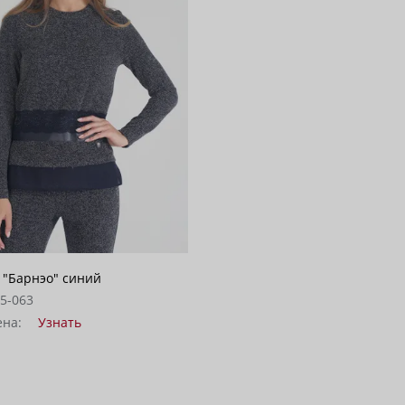
 "Барнэо" синий
05-063
ена:
Узнать