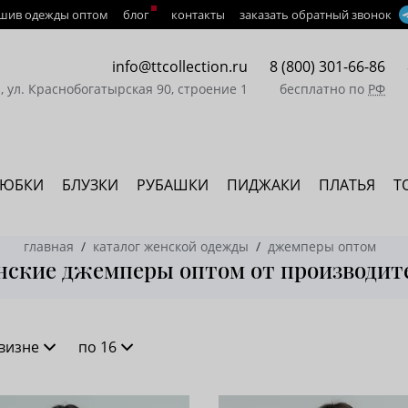
шив одежды оптом
блог
контакты
заказать обратный звонок
info@ttcollection.ru
8 (800) 301-66-86
а, ул. Краснобогатырская 90, строение 1
бесплатно по
РФ
ЮБКИ
БЛУЗКИ
РУБАШКИ
ПИДЖАКИ
ПЛАТЬЯ
Т
главная
каталог женской одежды
джемперы оптом
ские джемперы оптом от производит
визне
по 16
новизне
16