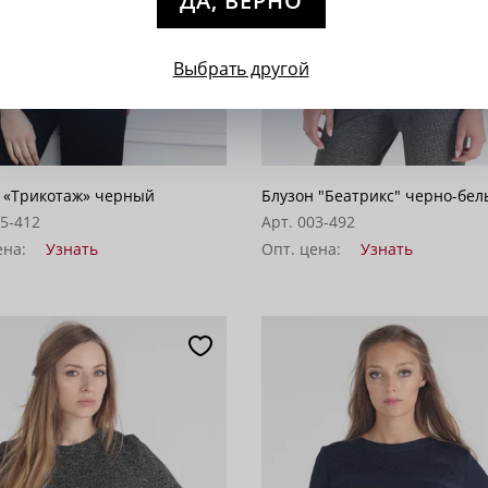
ДА, ВЕРНО
Выбрать другой
 «Трикотаж» черный
Блузон "Беатрикс" черно-бе
15-412
Арт. 003-492
ена:
Узнать
Опт. цена:
Узнать