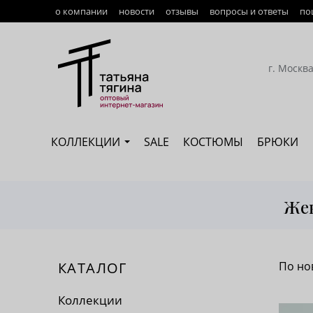
о компании
новости
отзывы
вопросы и ответы
по
Оплата
Доставка
г. Москв
Возврат
Наши сотрудники
КОЛЛЕКЦИИ
SALE
КОСТЮМЫ
БРЮКИ
Сертификация
Жен
КАТАЛОГ
По но
По 
Коллекции