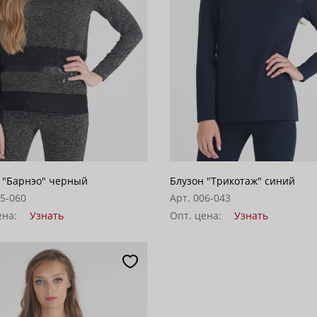
 "Барнэо" черный
Блузон "Трикотаж" синий
05-060
Арт. 006-043
ена:
Узнать
Опт. цена:
Узнать