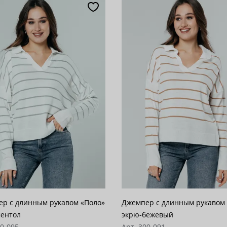
популярности
28
возрастанию цены
62
 убыванию цены
100
р с длинным рукавом «Поло»
Джемпер с длинным рукавом
ментол
экрю-бежевый
00-095
Арт. 300-091