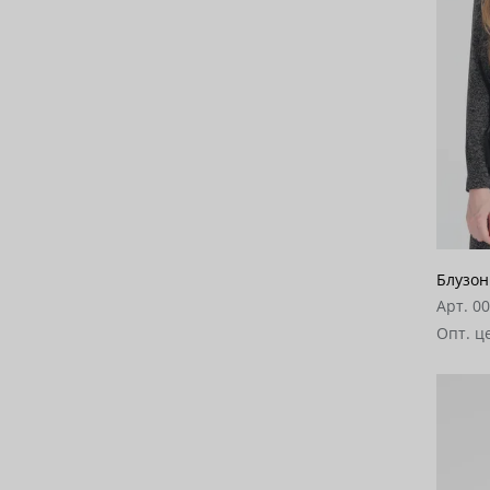
Блузон
Арт. 0
Опт. ц