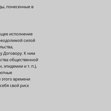
ы, понесенные в
ащее исполнение
преодолимой силой
льства,
 Договору. К ним
льства общественной
эпидемии и т. п.),
лютные
е этого времени
себя свой риск