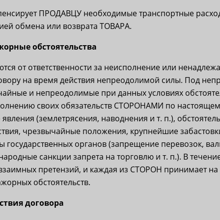
енсирует ПРОДАВЦУ необходимые транспортные расход
цией обмена или возврата ТОВАРА.
ажорные обстоятельства
тся от ответственности за неисполнение или ненадлеж
говору на время действия непреодолимой силы. Под не
айные и непреодолимые при данных условиях обстояте
олнению своих обязательств СТОРОНАМИ по настоящему
 явления (землетрясения, наводнения и т. п.), обстояте
твия, чрезвычайные положения, крупнейшие забастовки, 
ы государственных органов (запрещение перевозок, ва
ародные санкции запрета на торговлю и т. п.). В течени
заимных претензий, и каждая из СТОРОН принимает на 
ажорных обстоятельств.
йствия договора