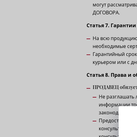
могут рассматрив
ДОГОВОРА.
Статья 7. Гарантии
На всю продукцию
необходимые серт
Гарантийный срок
курьером или с дн
Статья 8. Права и 
ПРОДАВЕЦ обязуе
Не разглашать 
информации тре
законодательст
Предоставить 
консультаций п
консультаций 