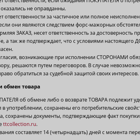
т ответственности, если ожидания ПОКУПАТЕЛЯ о потре
 оказались не оправданны.
т ответственности за частичное или полное неисполнен
 если они являются следствием форс-мажорных обстоятел
мляя ЗАКАЗ, несет ответственность за достоверность п
е, а так же подтверждает, что с условиями настоящего
асен.
огласия, возникающие при исполнении СТОРОНАМИ обяз
ору, решаются путем переговоров. В случае невозможно
аво обратиться за судебной защитой своих интересов.
 и обмен товара
АТЕЛЯ об обмене либо о возврате ТОВАРА подлежит уд
 в употреблении, сохранены его потребительские свойст
а, сохранены документы, подтверждающие факт покупки
не
ttcollection.ru
.
вания составляет 14 (четырнадцать) дней с момента пе