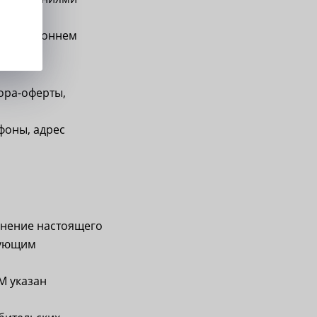
одностороннем
ора-оферты,
фоны, адрес
лнение настоящего
вующим
М указан