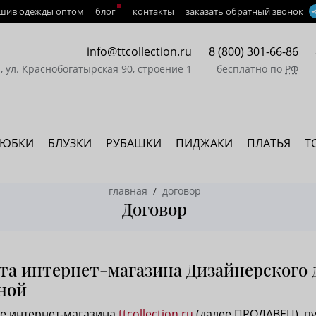
шив одежды оптом
блог
контакты
заказать обратный звонок
info@ttcollection.ru
8 (800) 301-66-86
а, ул. Краснобогатырская 90, строение 1
бесплатно по
РФ
ЮБКИ
БЛУЗКИ
РУБАШКИ
ПИДЖАКИ
ПЛАТЬЯ
Т
главная
договор
Договор
та интернет-магазина Дизайнерского 
ной
ице интернет-магазина
ttcollection.ru
(далее ПРОДАВЕЦ), п