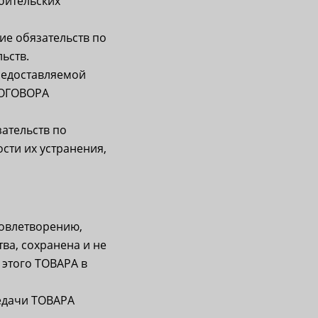
бительских
ие обязательств по
ьств.
редоставляемой
 ДОГОВОРА
ательств по
сти их устранения,
овлетворению,
ва, сохранена и не
 этого ТОВАРА в
редачи ТОВАРА