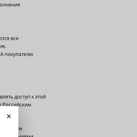
полнения
ются все
ия.
РА покупателю
лять доступ к этой
х Российским
онных
u)
. Объем
 выполнениями