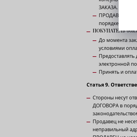
ЗАКАЗА.
ПРОДАВЕЦ оста
порядке до мом
ПОКУПАТЕЛЬ обяз
До момента за
условиями оплат
Предоставлять 
электронной по
Принять и опла
Статья 9. Ответств
Стороны несут от
ДОГОВОРА в поря
законодательство
Продавец не несе
неправильный адр