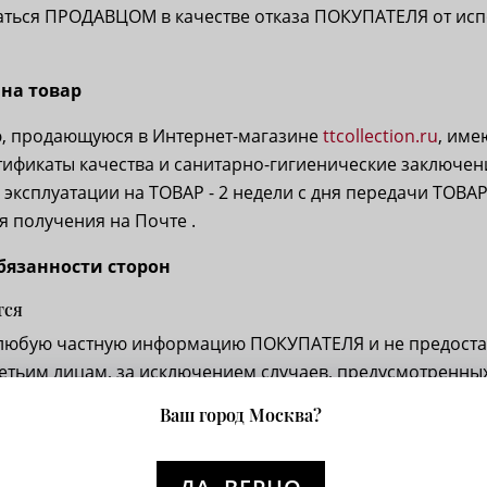
аться ПРОДАВЦОМ в качестве отказа ПОКУПАТЕЛЯ от ис
 на товар
, продающуюся в Интернет-магазине
ttcollection.ru
, име
ификаты качества и санитарно-гигиенические заключен
 эксплуатации на ТОВАР - 2 недели с дня передачи ТОВА
я получения на Почте .
обязанности сторон
тся
любую частную информацию ПОКУПАТЕЛЯ и не предостав
тьим лицам, за исключением случаев, предусмотренны
вом.
Ваш город Москва?
ПОКУПАТЕЛЮ возможность получения бесплатных телеф
о телефонам, указанным на сайте магазина (
ttcollection.r
ограничивается конкретными вопросами, связанными с