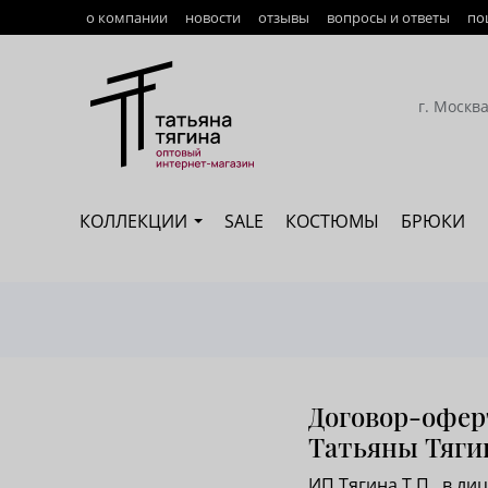
о компании
новости
отзывы
вопросы и ответы
по
Оплата
Доставка
г. Москв
Возврат
Наши сотрудники
КОЛЛЕКЦИИ
SALE
КОСТЮМЫ
БРЮКИ
Сертификация
Договор-офер
Татьяны Тяги
ИП Тягина Т.П., в л