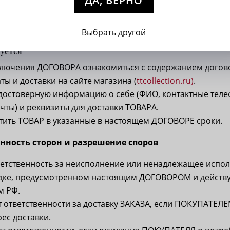
ДА, ВЕРНО
вляет за собой право изменять настоящий ДОГОВОР в 
Выбрать другой
ента его заключения.
уется
ключения ДОГОВОРА ознакомиться с содержанием догов
ы и доставки на сайте магазина (
ttcollection.ru)
.
достоверную информацию о себе (ФИО, контактные теле
чты) и реквизиты для доставки ТОВАРА.
тить ТОВАР в указанные в настоящем ДОГОВОРЕ сроки.
енность сторон и разрешение споров
ветственность за неисполнение или ненадлежащее испо
дке, предусмотренном настоящим ДОГОВОРОМ и дейст
м РФ.
т ответственности за доставку ЗАКАЗА, если ПОКУПАТЕЛЕ
ес доставки.