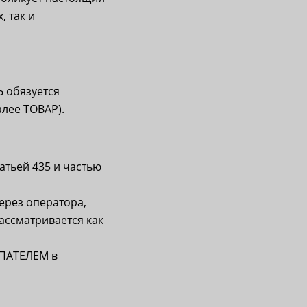
 так и
 обязуется
алее ТОВАР).
атьей 435 и частью
ерез оператора,
ассматривается как
УПАТЕЛЕМ в