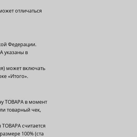
может отличаться
кой Федерации.
А указаны в
ля) может включать
оке «Итого».
у ТОВАРА в момент
ли товарный чек,
 ТОВАРА считается
размере 100% (ста