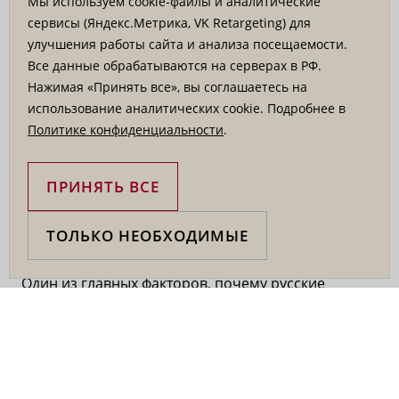
Мы используем cookie-файлы и аналитические
сервисы (Яндекс.Метрика, VK Retargeting) для
Русская культура является источником богатых
улучшения работы сайта и анализа посещаемости.
художественных традиций, которые могут сыграть
Все данные обрабатываются на серверах в РФ.
важную роль в выделении бренда среди
Нажимая «Принять все», вы соглашаетесь на
конкурентов. Народные орнаменты, вышивка,
использование аналитических cookie. Подробнее в
элементы гжели и другие русские мотивы
Политике конфиденциальности
.
привносят в дизайн элементы аутентичности и
оригинальности, что особенно ценится в
ПРИНЯТЬ ВСЕ
современном мире, где индивидуальность и
уникальность играют ключевую роль.
ТОЛЬКО НЕОБХОДИМЫЕ
Узнаваемость и ассоциации
Один из главных факторов, почему русские
дизайнерские элементы актуальны, — это их
способность вызывать сильные ассоциации с
аутентичностью и качеством. Народные
орнаменты, такие как вышивка, мотивы гжели,