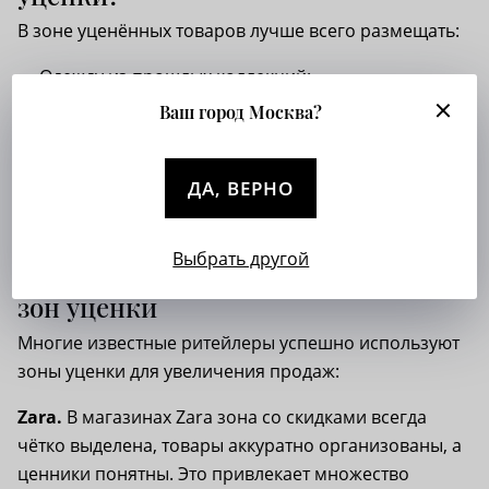
В зоне уценённых товаров лучше всего размещать:
Одежду из прошлых коллекций;
Товары с незначительными дефектами;
Ваш город Москва?
Остатки после распродаж;
Размеры, оставшиеся в единичных экземплярах.
ДА, ВЕРНО
Это поможет эффективно управлять складскими
запасами и освободить место для новых коллекций.
Выбрать другой
Примеры успешного оформления
зон уценки
Многие известные ритейлеры успешно используют
зоны уценки для увеличения продаж:
Zara.
В магазинах Zara зона со скидками всегда
чётко выделена, товары аккуратно организованы, а
ценники понятны. Это привлекает множество