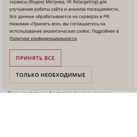
сервисы (Яндекс.Метрика, VK Retargeting) для
Русская культура является источником богатых
улучшения работы сайта и анализа посещаемости.
художественных традиций, которые могут сыграть
Все данные обрабатываются на серверах в РФ.
важную роль в выделении бренда среди
Нажимая «Принять все», вы соглашаетесь на
конкурентов. Народные орнаменты, вышивка,
использование аналитических cookie. Подробнее в
элементы гжели и другие русские мотивы
Политике конфиденциальности
.
привносят в дизайн элементы аутентичности и
оригинальности, что особенно ценится в
ПРИНЯТЬ ВСЕ
современном мире, где индивидуальность и
уникальность играют ключевую роль.
ТОЛЬКО НЕОБХОДИМЫЕ
Узнаваемость и ассоциации
Один из главных факторов, почему русские
дизайнерские элементы актуальны, — это их
способность вызывать сильные ассоциации с
аутентичностью и качеством. Народные
орнаменты, такие как вышивка, мотивы гжели,
хохломы или петриковская роспись, знакомы