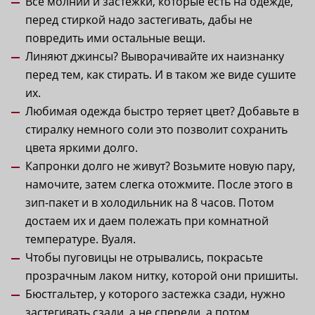
Все молнии и застёжки, которые есть на одежде,
перед стиркой надо застегивать, дабы не
повредить ими остальные вещи.
Линяют джинсы? Выворачивайте их наизнанку
перед тем, как стирать. И в таком же виде сушите
их.
Любимая одежда быстро теряет цвет? Добавьте в
стиралку немного соли это позволит сохранить
цвета яркими долго.
Капронки долго не живут? Возьмите новую пару,
намочите, затем слегка отожмите. После этого в
зип-пакет и в холодильник на 8 часов. Потом
достаем их и даем полежать при комнатной
температуре. Вуаля.
Чтобы пуговицы не отрывались, покрасьте
прозрачным лаком нитку, которой они пришиты.
Бюстгальтер, у которого застежка сзади, нужно
застегивать сзади, а не спереди, а потом