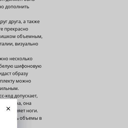
но дополнить
уг друга, а также
те прекрасно
 слишком объемным,
талии, визуально
ожно несколько
ь белую шифоновую
идаст образу
мплекту можно
тильным.
с-код допускает,
ерсальна, она
и выделяет ноги.
но скрыть объемы в