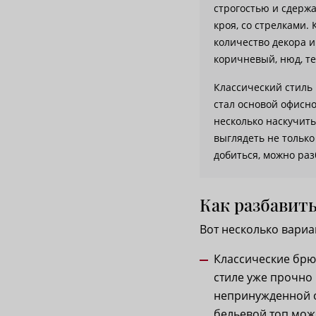
строгостью и сдерж
кроя, со стрелками.
количество декора и
коричневый, нюд, т
Классический стиль 
стал основой офисн
несколько наскучит
выглядеть не только
добиться, можно ра
Как разбавить
Вот несколько вариа
Классические брю
стиле уже прочно
непринужденной об
бельевой топ може