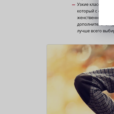
Узкие классически
который с одной с
женственно, притя
дополнительных д
лучше всего выби