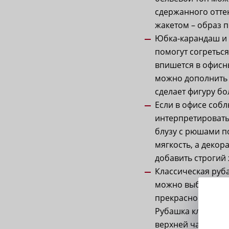
сдержанного отте
жакетом – образ п
Юбка-карандаш и с
помогут согретьс
впишется в офисны
можно дополнить 
сделает фигуру б
Если в офисе соб
интерпретировать
блузу с рюшами п
мягкость, а декор
добавить строгий 
Классическая руба
можно выбрать ст
прекрасно смотри
Рубашка классичес
верхней части тел