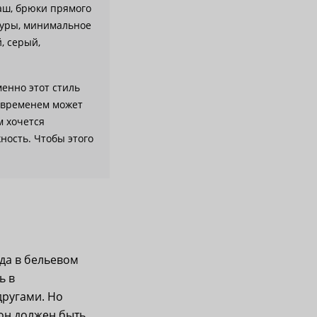
аш, брюки прямого
ктуры, минимальное
, серый,
менно этот стиль
о временем может
м хочется
ность. Чтобы этого
да в бельевом
ь в
другами. Но
 он должен быть