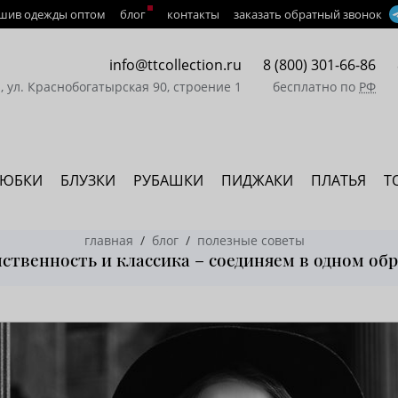
шив одежды оптом
блог
контакты
заказать обратный звонок
info@ttcollection.ru
8 (800) 301-66-86
а, ул. Краснобогатырская 90, строение 1
бесплатно по
РФ
ЮБКИ
БЛУЗКИ
РУБАШКИ
ПИДЖАКИ
ПЛАТЬЯ
Т
главная
блог
полезные советы
ственность и классика – соединяем в одном обр