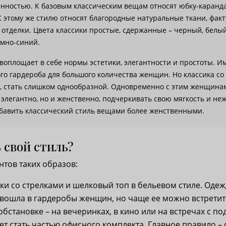
анностью. К базовым классическим вещам относят юбку-каранд
 К этому же стилю относят благородные натуральные ткани, фа
 отделки. Цвета классики простые, сдержанные – черный, белый
емно-синий.
воплощает в себе нормы эстетики, элегантности и простоты. И
ого гардероба для большого количества женщин. Но классика с
ь, стать слишком однообразной. Одновременно с этим женщина
 элегантно, но и женственно, подчеркивать свою мягкость и неж
збавить классический стиль вещами более женственными.
 свой стиль?
нтов таких образов:
ки со стрелками и шелковый топ в бельевом стиле. Одеж
 вошла в гардеробы женщин, но чаще ее можно встретит
становке – на вечеринках, в кино или на встречах с по
т стать частью офисного комплекта. Главное правило –