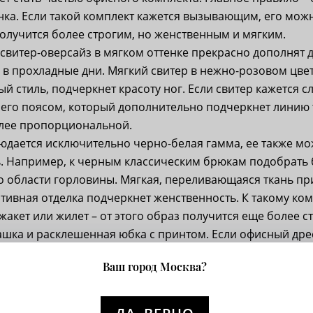
нка. Если такой комплект кажется вызывающим, его мож
олучится более строгим, но женственным и мягким.
витер-оверсайз в мягком оттенке прекрасно дополнят др
я в прохладные дни. Мягкий свитер в нежно-розовом цве
й стиль, подчеркнет красоту ног. Если свитер кажется
его поясом, который дополнительно подчеркнет линию 
олее пропорциональной.
людается исключительно черно-белая гамма, ее также м
. Например, к черным классическим брюкам подобрат
о области горловины. Мягкая, переливающаяся ткань пр
ативная отделка подчеркнет женственность. К такому ко
жакет или жилет – от этого образ получится еще более с
шка и расклешенная юбка с принтом. Если офисный дрес
рогий верх и женственный низ. Расклешенная юбка унив
Ваш город Москва?
тся на любом типе фигуры, красиво подчеркивает талию 
кого стиля выступает на контрасте и способна визуаль
а за счет строгих линий.