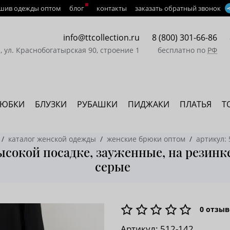
шив одежды оптом
блог
контакты
заказать обратный звонок
info@ttcollection.ru
8 (800) 301-66-86
а, ул. Краснобогатырская 90, строение 1
бесплатно по
РФ
ЮБКИ
БЛУЗКИ
РУБАШКИ
ПИДЖАКИ
ПЛАТЬЯ
Т
каталог женской одежды
женские брюки оптом
артикул: 
ысокой посадке, зауженные, на резин
серые
0
отзыв
Артикул:
512-142