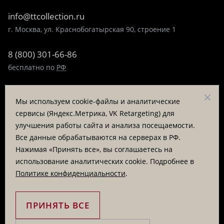
info@ttcollection.ru
г. Москва, ул. Краснобогатырская 90, строение 1
8 (800) 301-66-86
бесплатно по
РФ
8 (495) 323-89-99
Мы используем cookie-файлы и аналитические
пн-пт 9:00-17:00
сервисы (Яндекс.Метрика, VK Retargeting) для
улучшения работы сайта и анализа посещаемости.
Заказать звонок
Все данные обрабатываются на серверах в РФ.
Нажимая «Принять все», вы соглашаетесь на
© «Татьяна Тягина», 1995 - 2026
использование аналитических cookie. Подробнее в
Политике конфиденциальности
.
Вся информация на сайте представлена для ознакомления
и не является публичной офертой
ПРИНЯТЬ ВСЕ