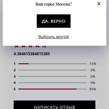
Ваш город Москва?
Вискоза 35%, полиэстер 60%, лайкра
5%. Применимы в деловом и
повседневном стиле.
ДА, ВЕРНО
Выбрать другой
4.384615384615385
1
15%
2
0%
3
0%
4
0%
5
85%
НАПИСАТЬ ОТЗЫВ