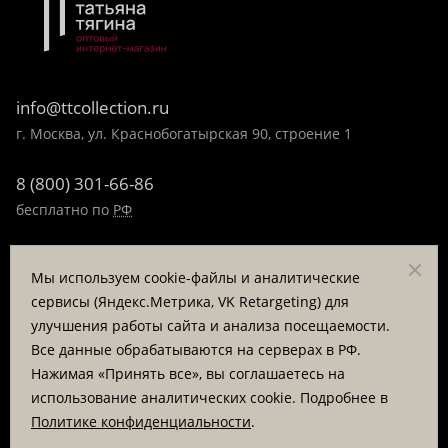
info@ttcollection.ru
г. Москва, ул. Краснобогатырская 90, строение 1
8 (800) 301-66-86
бесплатно по
РФ
8 (495) 323-89-99
Мы используем cookie-файлы и аналитические
пн-пт 9:00-17:00
сервисы (Яндекс.Метрика, VK Retargeting) для
улучшения работы сайта и анализа посещаемости.
Заказать звонок
Все данные обрабатываются на серверах в РФ.
Нажимая «Принять все», вы соглашаетесь на
© «Татьяна Тягина», 1995 - 2026
использование аналитических cookie. Подробнее в
Политике конфиденциальности
.
Вся информация на сайте представлена для ознакомления