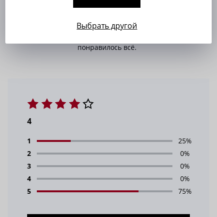
4 года назад
Очень хорошая посадка, взяла такую
Выбрать другой
модель еще в клетке, качество пошив,
понравилось всё.
4
1
25%
2
0%
3
0%
4
0%
5
75%