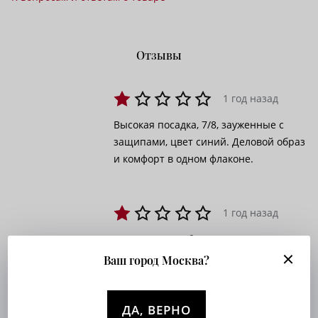
Отзывы
1 год назад
Высокая посадка, 7/8, зауженные с
защипами, цвет синий. Деловой образ
и комфорт в одном флаконе.
1 год назад
Резинка сидит безупречно, с
защипами смотрится аккуратно, не
Ваш город Москва?
перегружая зону талии.
ДА, ВЕРНО