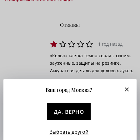
Отзывы
1 год назад
«Кельн» клетка тёмно-серая с синим,
зауженные, защипы на резинке.
Аккуратная деталь для деловых луков.
Ваш город Москва?
1 год назад
Тёплая клетка, резинка не давит.
ДА, ВЕРНО
Защипы делают посадку более
просторной в бёдрах.
Выбрать другой