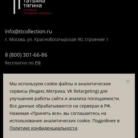
info@ttcollection.ru
г. Москва, ул. Краснобогатырская 90, строение 1
8 (800) 301-66-86
бесплатно по
РФ
8 (495) 323-89-99
Мы используем cookie-файлы и аналитические
пн-пт 9:00-17:00
сервисы (Яндекс.Метрика, VK Retargeting) для
улучшения работы сайта и анализа посещаемости.
Заказать звонок
Все данные обрабатываются на серверах в РФ.
Нажимая «Принять все», вы соглашаетесь на
© «Татьяна Тягина», 1995 - 2026
использование аналитических cookie. Подробнее в
Политике конфиденциальности
.
Вся информация на сайте представлена для ознакомления
и не является публичной офертой