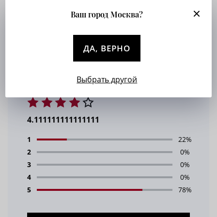
1 год назад
Ваш город Москва?
35% вискоза, 60% полиэстер, 5%
лайкра. Небольшая эластичность
упрощает носку.
ДА, ВЕРНО
Выбрать другой
4.111111111111111
1
22%
2
0%
3
0%
4
0%
5
78%