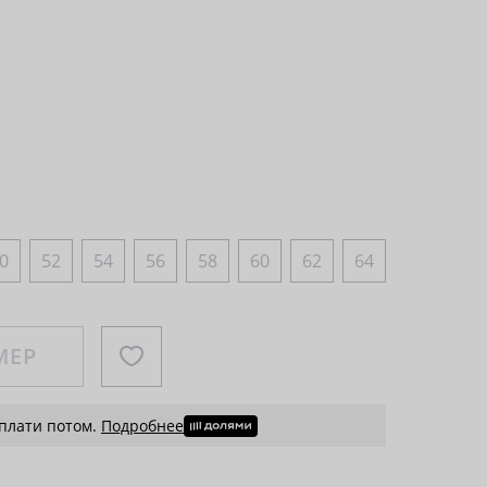
0
52
54
56
58
60
62
64
МЕР
 плати потом.
Подробнее