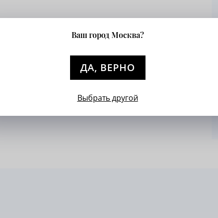
1 год назад
Ваш город Москва?
в холодное время, а сама модель не громоздкая.
шение!
ДА, ВЕРНО
Выбрать другой