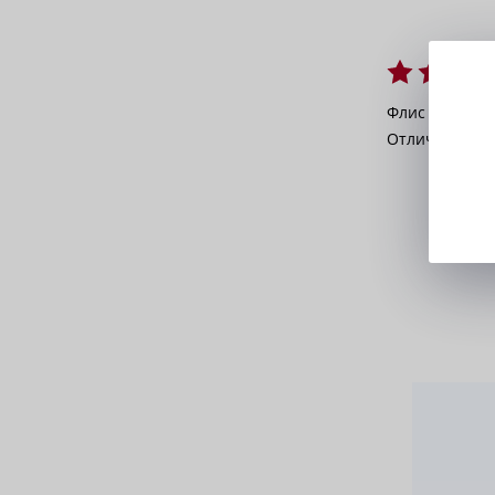
Флис спасает 
Отличное ре