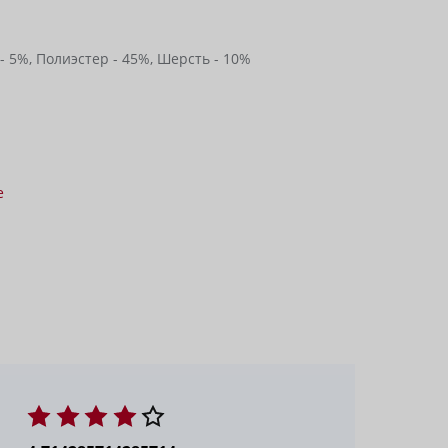
- 5%,
Полиэстер - 45%,
Шерсть - 10%
е