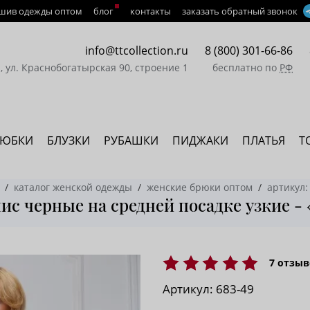
шив одежды оптом
блог
контакты
заказать обратный звонок
info@ttcollection.ru
8 (800) 301-66-86
а, ул. Краснобогатырская 90, строение 1
бесплатно по
РФ
ЮБКИ
БЛУЗКИ
РУБАШКИ
ПИДЖАКИ
ПЛАТЬЯ
Т
каталог женской одежды
женские брюки оптом
артикул:
с черные на средней посадке узкие -
7
отзыв
Артикул:
683-49