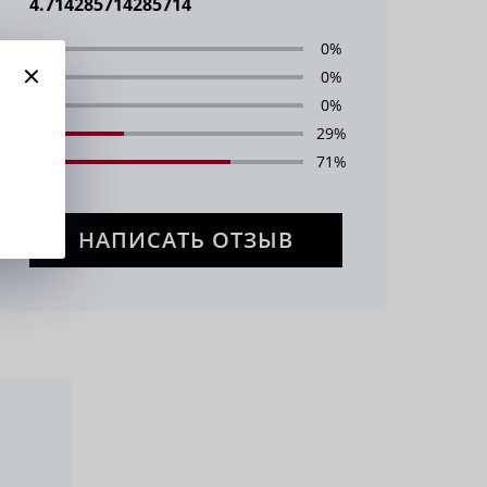
4.714285714285714
1
0%
2
0%
3
0%
4
29%
5
71%
НАПИСАТЬ ОТЗЫВ