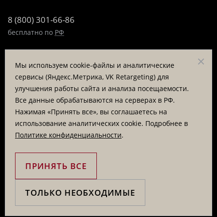
8 (800) 301-66-86
бесплатно по
РФ
8 (495) 323-89-99
Мы используем cookie-файлы и аналитические
пн-пт 9:00-17:00
сервисы (Яндекс.Метрика, VK Retargeting) для
улучшения работы сайта и анализа посещаемости.
Заказать звонок
Все данные обрабатываются на серверах в РФ.
Нажимая «Принять все», вы соглашаетесь на
© «Татьяна Тягина», 1995 - 2026
использование аналитических cookie. Подробнее в
Политике конфиденциальности
.
Вся информация на сайте представлена для ознакомления
и не является публичной офертой
ПРИНЯТЬ ВСЕ
ТОЛЬКО НЕОБХОДИМЫЕ
Купи сейчас, плати потом.
Подробнее