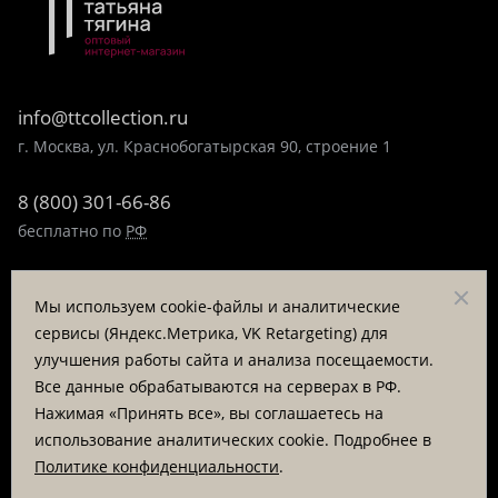
info@ttcollection.ru
г. Москва, ул. Краснобогатырская 90, строение 1
8 (800) 301-66-86
бесплатно по
РФ
8 (495) 323-89-99
Мы используем cookie-файлы и аналитические
пн-пт 9:00-17:00
сервисы (Яндекс.Метрика, VK Retargeting) для
улучшения работы сайта и анализа посещаемости.
Заказать звонок
Все данные обрабатываются на серверах в РФ.
Нажимая «Принять все», вы соглашаетесь на
© «Татьяна Тягина», 1995 - 2026
использование аналитических cookie. Подробнее в
Политике конфиденциальности
.
Вся информация на сайте представлена для ознакомления