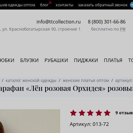
шив одежды оптом
блог
контакты
заказать обратный звонок
info@ttcollection.ru
8 (800) 301-66-86
а, ул. Краснобогатырская 90, строение 1
бесплатно по
РФ
ЮБКИ
БЛУЗКИ
РУБАШКИ
ПИДЖАКИ
ПЛАТЬЯ
Т
каталог женской одежды
женские платья оптом
артикул:
арафан «Лён розовая Орхидея» розовы
9
отзыв
Артикул:
013-72