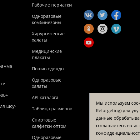
Рабочие перчатки
Одноразовые
комбинезоны
Хирургические
халаты
Медицинские
плакаты
рамма
Пошив одежды
Одноразовые
сти
халаты
овь»
API каталога
Мы используем cook
ля шоу-
Таблица размеров
Retargeting) для у
данные обрабатываю
Спиртовые
соглашаетесь на ис
салфетки оптом
конфиденциальнос
Одноразовые