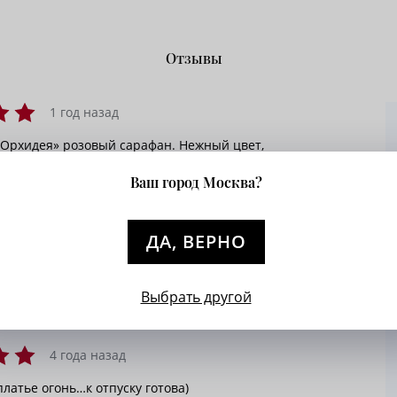
Отзывы
1 год назад
 Орхидея» розовый сарафан. Нежный цвет,
 крой, удобно сандалиями носить.
Ваш город Москва?
1 год назад
ДА, ВЕРНО
уется, не даёт усадки при деликатной стирке.
цы довольны.
Выбрать другой
4 года назад
латье огонь…к отпуску готова)