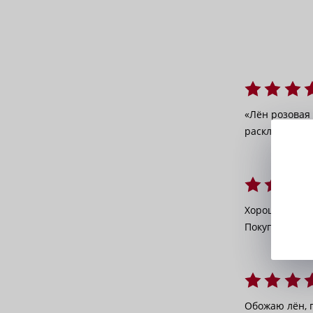
«Лён розовая
расклешённый
Хорошо драпир
Покупательни
Обожаю лён, п