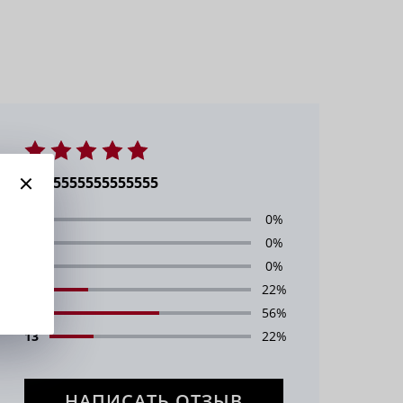
6.555555555555555
1
0%
2
0%
3
0%
4
22%
5
56%
13
22%
НАПИСАТЬ ОТЗЫВ