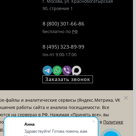
г. Москва, ул. Краснобогатырская
90, строение 1
8 (800) 301-66-86
бесплатно по
РФ
8 (495) 323-89-99
пн-пт 9:00-17:00
Заказать звонок
© «Татьяна Тягина», 1995 - 2026
ie-файлы и аналитические сервисы (Яндекс.Метрика, VK
Вся информация на сайте
лучшения работы сайта и анализа посещаемости. Все
представлена для ознакомления и
тся на серверах в РФ. Нажимая «Принять все», вы
не является публичной офертой
пользование аналитических cookie. Подробнее в
Политике
Анна
ти
.
Здравствуйте! Готова помочь вам.