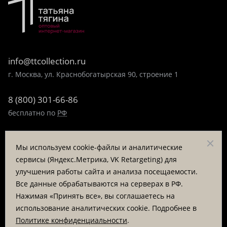
info@ttcollection.ru
г. Москва, ул. Краснобогатырская 90, строение 1
8 (800) 301-66-86
бесплатно по
РФ
8 (495) 323-89-99
Мы используем cookie-файлы и аналитические
пн-пт 9:00-17:00
сервисы (Яндекс.Метрика, VK Retargeting) для
улучшения работы сайта и анализа посещаемости.
Заказать звонок
Все данные обрабатываются на серверах в РФ.
Нажимая «Принять все», вы соглашаетесь на
© «Татьяна Тягина», 1995 - 2026
использование аналитических cookie. Подробнее в
Политике конфиденциальности
.
Вся информация на сайте представлена для ознакомления