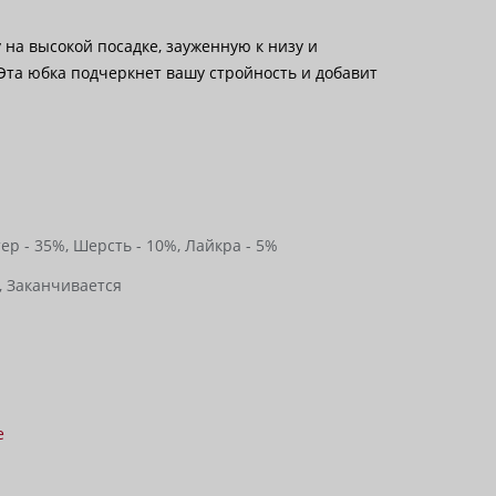
на высокой посадке, зауженную к низу и
Эта юбка подчеркнет вашу стройность и добавит
ер - 35%,
Шерсть - 10%,
Лайкра - 5%
,
Заканчивается
е