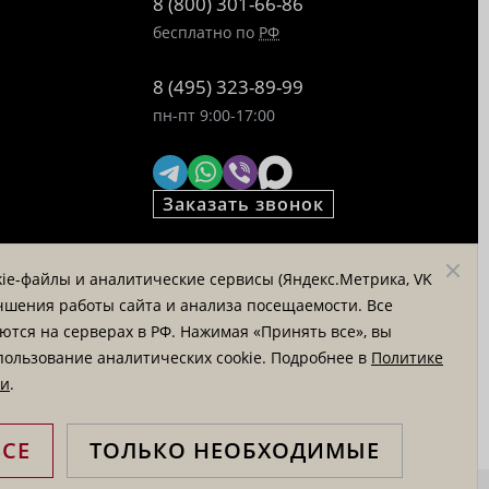
8 (800) 301-66-86
бесплатно по
РФ
8 (495) 323-89-99
пн-пт 9:00-17:00
Заказать звонок
© «Татьяна Тягина», 1995 - 2026
ie-файлы и аналитические сервисы (Яндекс.Метрика, VK
Вся информация на сайте
лучшения работы сайта и анализа посещаемости. Все
представлена для ознакомления и
тся на серверах в РФ. Нажимая «Принять все», вы
не является публичной офертой
пользование аналитических cookie. Подробнее в
Политике
ти
.
ВСЕ
ТОЛЬКО НЕОБХОДИМЫЕ