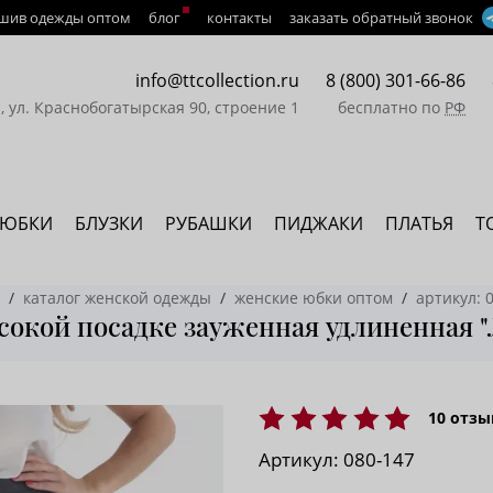
шив одежды оптом
блог
контакты
заказать обратный звонок
info@ttcollection.ru
8 (800) 301-66-86
а, ул. Краснобогатырская 90, строение 1
бесплатно по
РФ
ЮБКИ
БЛУЗКИ
РУБАШКИ
ПИДЖАКИ
ПЛАТЬЯ
Т
каталог женской одежды
женские юбки оптом
артикул: 
окой посадке зауженная удлиненная "
10
отзы
Артикул:
080-147