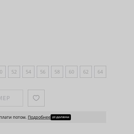
0
52
54
56
58
60
62
64
МЕР
 плати потом.
Подробнее