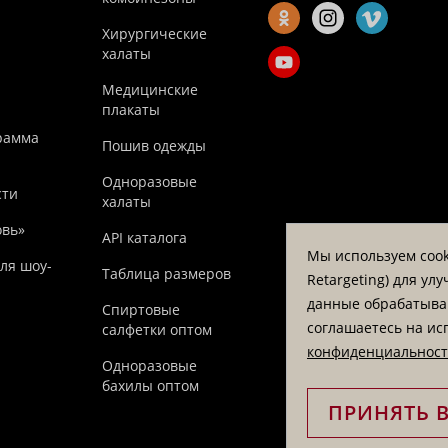
Хирургические
халаты
Медицинские
плакаты
рамма
Пошив одежды
Одноразовые
сти
халаты
овь»
API каталога
Мы используем cook
ля шоу-
Таблица размеров
Retargeting) для у
данные обрабатываю
Спиртовые
соглашаетесь на ис
салфетки оптом
конфиденциальнос
Одноразовые
бахилы оптом
ПРИНЯТЬ 