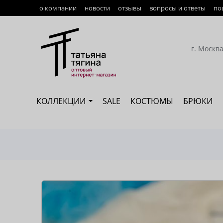
о компании
новости
отзывы
вопросы и ответы
по
Оплата
Доставка
г. Москв
Возврат
Наши сотрудники
КОЛЛЕКЦИИ
SALE
КОСТЮМЫ
БРЮКИ
Сертификация