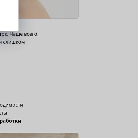
ок. Чаще всего,
ия слишком
ходимости
сты
бработки