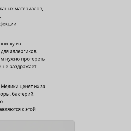
тканых материалов,
.
нфекции
опитку из
 для аллергиков.
вам нужно протереть
и не раздражает
 Медики ценят их за
оры, бактерий,
но
авляются с этой