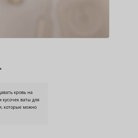
ь
давать кровь на
м кусочек ваты для
и, которые можно