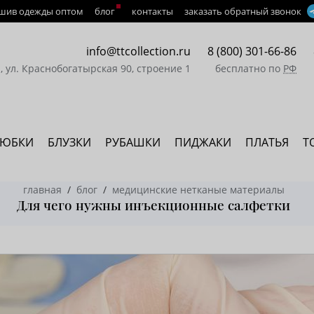
шив одежды оптом
блог
контакты
заказать обратный звонок
info@ttcollection.ru
8 (800) 301-66-86
а, ул. Краснобогатырская 90, строение 1
бесплатно по
РФ
ЮБКИ
БЛУЗКИ
РУБАШКИ
ПИДЖАКИ
ПЛАТЬЯ
Т
главная
блог
медицинские нетканые материалы
Для чего нужны инъекционные салфетки