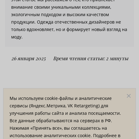
внимание своими уникальными коллекциями,
экологичным подходом и высоким качеством
продукции. Одежда отечественных дизайнеров не
только вдохновляет, но и формирует новый взгляд на
моду.
26 января 2025
Время чтения статьи: 2 минуты
Растущая популярность локальных
брендов в России
Мы используем cookie-файлы и аналитические
сервисы (Яндекс.Метрика, VK Retargeting) для
Одним из значительных трендов на российском
улучшения работы сайта и анализа посещаемости.
рынке стала ориентация на локальные бренды
Все данные обрабатываются на серверах в РФ.
одежды. Покупательницы ценят возможность
Нажимая «Принять все», вы соглашаетесь на
поддержать отечественных производителей,
использование аналитических cookie. Подробнее в