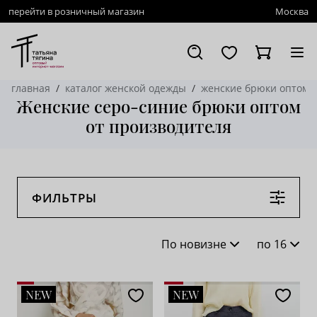
перейти в розничный магазин
Москва
главная
каталог женской одежды
женские брюки оптом
Женские серо-синие брюки оптом
от производителя
ФИЛЬТРЫ
По новизне
по 16
По новизне
16
NEW
NEW
По популярности
28