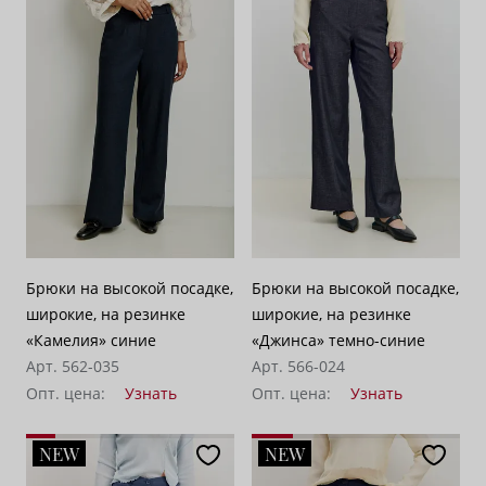
По возрастанию цены
62
По убыванию цены
100
Брюки на высокой посадке,
Брюки на высокой посадке,
широкие, на резинке
широкие, на резинке
«Камелия» синие
«Джинса» темно-синие
Арт. 562-035
Арт. 566-024
Опт. цена:
Узнать
Опт. цена:
Узнать
NEW
NEW