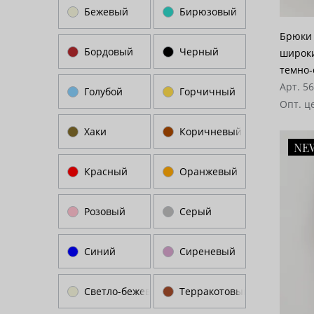
Бежевый
Бирюзовый
Брюки 
Бордовый
Черный
широки
темно-
Арт. 5
Голубой
Горчичный
Опт. ц
Хаки
Коричневый
NE
Красный
Оранжевый
Розовый
Серый
Синий
Сиреневый
Светло-бежевый
Терракотовый