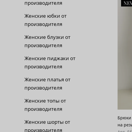
производителя
NE
По 
Женские юбки от
По 
производителя
По
Женские блузки от
производителя
Женские пиджаки от
производителя
Женские платья от
производителя
Женские топы от
производителя
Брюки 
Женские шорты от
на рез
производителя
Арт. 5