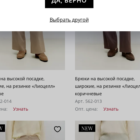
ДА, ВЕРНО
Выбрать другой
на высокой посадке,
Брюки на высокой посадке,
е, на резинке «Лиоцелл»
широкие, на резинке «Лиоце
ые
коричневые
62-014
Арт. 562-013
ена:
Узнать
Опт. цена:
Узнать
W
NEW