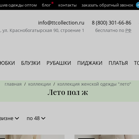
шив одежды оптом
блог
контакты
заказать обратный звонок
info@ttcollection.ru
8 (800) 301-66-86
а, ул. Краснобогатырская 90, строение 1
бесплатно по
РФ
ЮБКИ
БЛУЗКИ
РУБАШКИ
ПИДЖАКИ
ПЛАТЬЯ
Т
главная
коллекции
коллекция женской одежды "лето"
Лето пол ж
визне
по 48
новизне
16