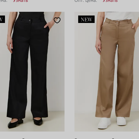
ена:
Узнать
Опт. цена:
Узнать
W
NEW