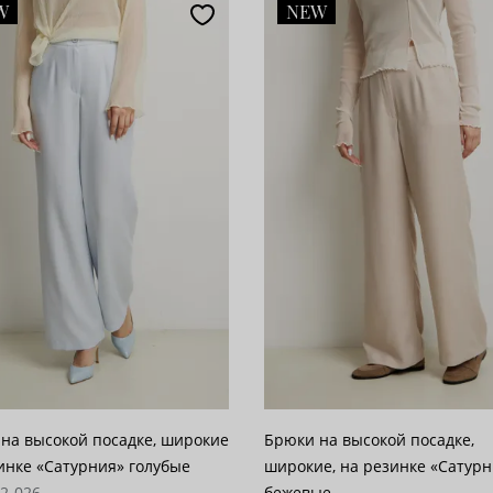
W
NEW
популярности
28
возрастанию цены
62
 убыванию цены
100
на высокой посадке, широкие
Брюки на высокой посадке,
инке «Сатурния» голубые
широкие, на резинке «Сатур
62-026
бежевые