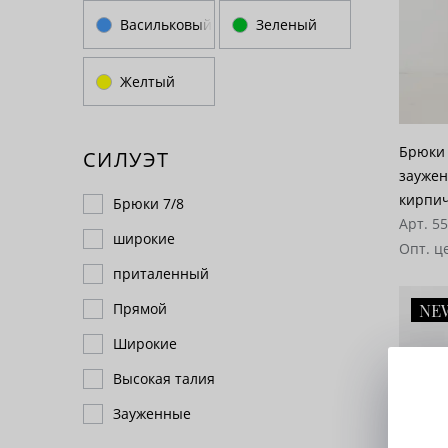
Васильковый
Зеленый
Желтый
Брюки 
СИЛУЭТ
зауженны
кирпи
Брюки 7/8
Арт. 5
широкие
Опт. ц
приталенный
NE
Прямой
Широкие
Высокая талия
Зауженные