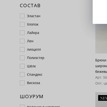
СОСТАВ
Эластан
Хлопок
Лайкра
Лен
лиоцелл
Полиэстер
Брюки 
широки
Шёлк
бежев
Спандекс
Арт. 5
Вискоза
Опт. ц
ШОУРУМ
NE
Наличие в шоуруме