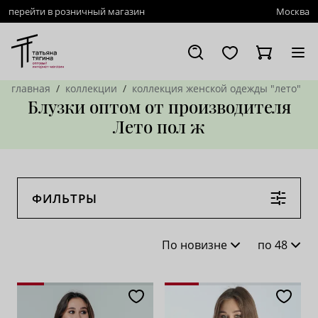
перейти в розничный магазин
Москва
главная
коллекции
коллекция женской одежды "лето"
Блузки оптом от производителя
Лето пол ж
ФИЛЬТРЫ
По новизне
по 48
По новизне
16
По популярности
28