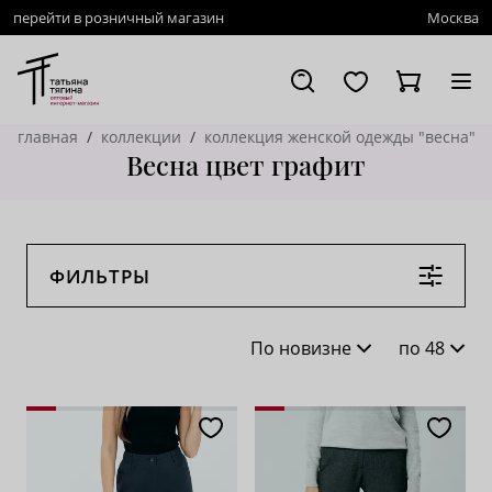
перейти в розничный магазин
Москва
главная
коллекции
коллекция женской одежды "весна"
Весна цвет графит
ФИЛЬТРЫ
По новизне
по 48
По новизне
16
По популярности
28
По возрастанию цены
62