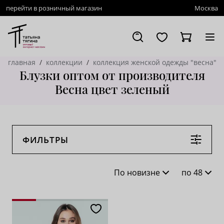
перейти в розничный магазин
Москва
главная
коллекции
коллекция женской одежды "весна"
Блузки оптом от производителя
Весна цвет зеленый
ФИЛЬТРЫ
По новизне
по 48
По новизне
16
По популярности
28