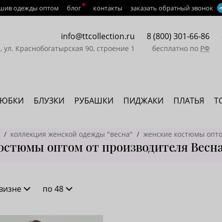
шив одежды оптом
блог
контакты
заказать обратный звонок
info@ttcollection.ru
8 (800) 301-66-86
а, ул. Краснобогатырская 90, строение 1
бесплатно по
РФ
ЮБКИ
БЛУЗКИ
РУБАШКИ
ПИДЖАКИ
ПЛАТЬЯ
Т
коллекция женской одежды "весна"
женские костюмы опто
стюмы оптом от производителя Весна
визне
по 48
новизне
16