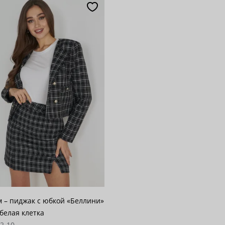
популярности
28
возрастанию цены
62
 убыванию цены
100
 – пиджак с юбкой «Беллини»
белая клетка
02-10