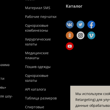
Каталог
Материал SMS
Рабочие перчатки
Одноразовые
комбинезоны
Хирургические
халаты
Медицинские
плакаты
рамма
Пошив одежды
Одноразовые
сти
халаты
овь»
API каталога
Мы используем cook
ля шоу-
Таблица размеров
Retargeting) для у
данные обрабатываю
Спиртовые