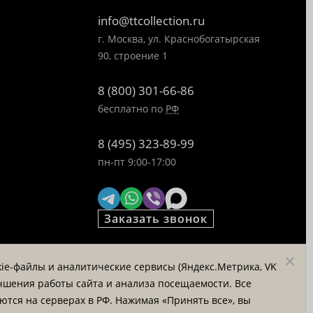
info@ttcollection.ru
г. Москва, ул. Краснобогатырская
90, строение 1
8 (800) 301-66-86
бесплатно по
РФ
8 (495) 323-89-99
пн-пт 9:00-17:00
Заказать звонок
© «Татьяна Тягина», 1995 - 2026
ie-файлы и аналитические сервисы (Яндекс.Метрика, VK
Вся информация на сайте
лучшения работы сайта и анализа посещаемости. Все
представлена для ознакомления и
тся на серверах в РФ. Нажимая «Принять все», вы