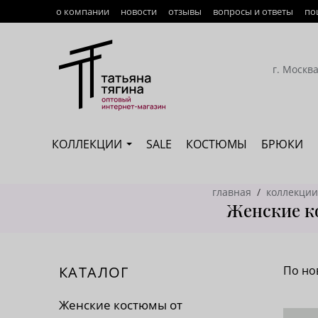
о компании
новости
отзывы
вопросы и ответы
по
Оплата
Доставка
г. Москв
Возврат
Наши сотрудники
КОЛЛЕКЦИИ
SALE
КОСТЮМЫ
БРЮКИ
Сертификация
главная
коллекции
Женские ко
КАТАЛОГ
По но
По 
Женские костюмы от