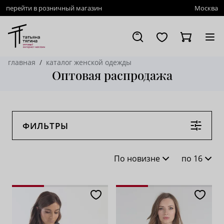
перейти в розничный магазин
Москва
главная
каталог женской одежды
Оптовая распродажа
ФИЛЬТРЫ
По новизне
по 16
По новизне
16
По популярности
28
По возрастанию цены
62