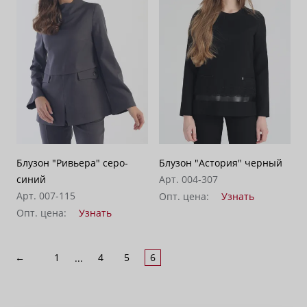
По убыванию цены
100
Блузон "Ривьера" серо-
Блузон "Астория" черный
синий
Арт. 004-307
Арт. 007-115
Опт. цена:
Узнать
Опт. цена:
Узнать
←
1
4
5
6
...