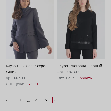
По возрастанию цены
62
По убыванию цены
100
Блузон "Ривьера" серо-
Блузон "Астория" черный
синий
Арт. 004-307
Арт. 007-115
Опт. цена:
Узнать
Опт. цена:
Узнать
←
1
4
5
6
...