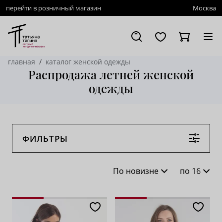
перейти в розничный магазин
Москва
главная
каталог женской одежды
Распродажа летней женской
одежды
ФИЛЬТРЫ
По новизне
по 16
По новизне
16
По популярности
28