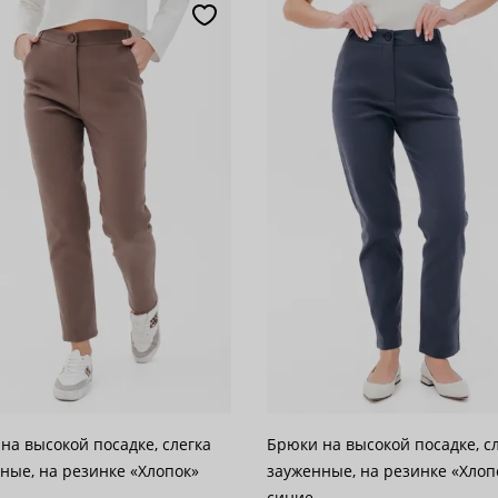
популярности
28
возрастанию цены
62
 убыванию цены
100
на высокой посадке, слегка
Брюки на высокой посадке, с
ные, на резинке «Хлопок»
зауженные, на резинке «Хлоп
синие