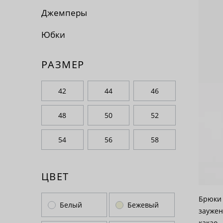
По 
Джемперы
По 
Юбки
По
РАЗМЕР
42
44
46
48
50
52
54
56
58
ЦВЕТ
Брюки 
Белый
Бежевый
заужен
какао