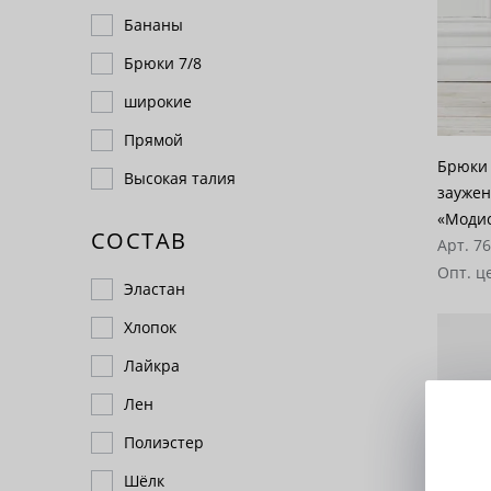
Бананы
Брюки 7/8
широкие
Прямой
Брюки 
Высокая талия
заужен
«Моди
СОСТАВ
Арт. 7
Опт. ц
Эластан
Хлопок
Лайкра
Лен
Полиэстер
Шёлк