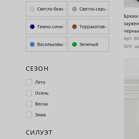
Светло-бежевый
Светло-серый
Брюки 
заужен
Темно-синий
Терракотовый
черны
Арт. 8
Васильковый
Зеленый
Опт. ц
СЕЗОН
Лето
Осень
Весна
Зима
СИЛУЭТ