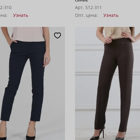
12-310
Арт. 512-311
ена:
Узнать
Опт. цена:
Узнать