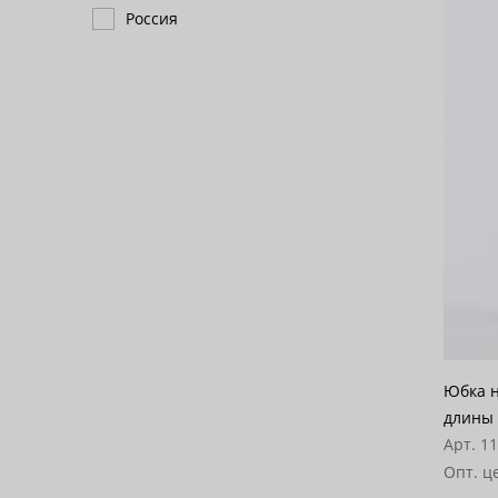
Россия
Юбка н
длины 
Арт. 1
Опт. ц