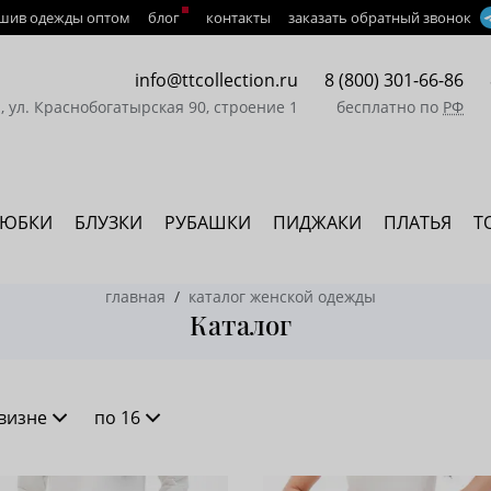
шив одежды оптом
блог
контакты
заказать обратный звонок
info@ttcollection.ru
8 (800) 301-66-86
а, ул. Краснобогатырская 90, строение 1
бесплатно по
РФ
ЮБКИ
БЛУЗКИ
РУБАШКИ
ПИДЖАКИ
ПЛАТЬЯ
Т
главная
каталог женской одежды
Каталог
визне
по 16
новизне
16