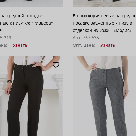
на средней посадке
Брюки коричневые на средн
ные к низу 7/8 "Ривьера"
посадке зауженные к низу и
е
отделкой из кожи - «Модис»
05-219
Арт. 767-535
ена:
Узнать
Опт. цена:
Узнать