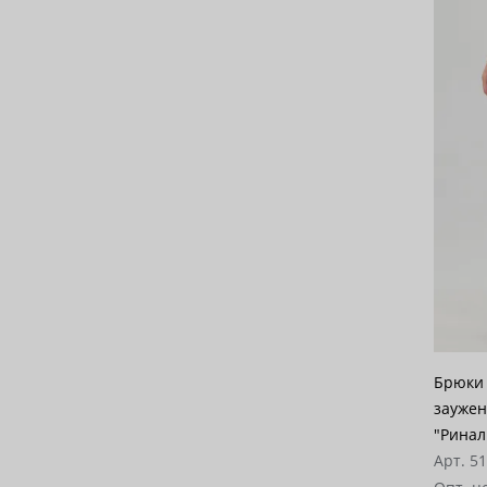
Брюки 
заужен
"Ринал
Арт. 5