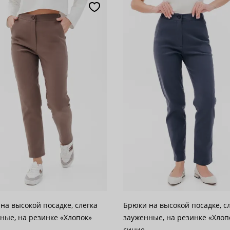
популярности
28
возрастанию цены
62
 убыванию цены
100
на высокой посадке, слегка
Брюки на высокой посадке, с
ные, на резинке «Хлопок»
зауженные, на резинке «Хлоп
синие