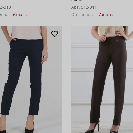
12-310
Арт. 512-311
ена:
Узнать
Опт. цена:
Узнать