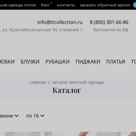
шив одежды оптом
блог
контакты
заказать обратный звонок
info@ttcollection.ru
8 (800) 301-66-86
а, ул. Краснобогатырская 90, строение 1
бесплатно по
РФ
ЮБКИ
БЛУЗКИ
РУБАШКИ
ПИДЖАКИ
ПЛАТЬЯ
Т
главная
каталог женской одежды
Каталог
визне
по 16
новизне
16