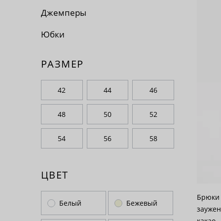
По 
Джемперы
По 
Юбки
По
РАЗМЕР
42
44
46
48
50
52
54
56
58
ЦВЕТ
Брюки 
Белый
Бежевый
заужен
какао