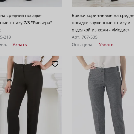
на средней посадке
Брюки коричневые на средн
ные к низу 7/8 "Ривьера"
посадке зауженные к низу и
е
отделкой из кожи - «Модис»
05-219
Арт. 767-535
ена:
Узнать
Опт. цена:
Узнать