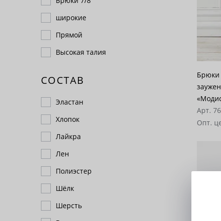
Брюки 7/8
широкие
Прямой
Высокая талия
Брюки 
СОСТАВ
заужен
«Моди
Эластан
Арт. 7
Хлопок
Опт. ц
Лайкра
Лен
Полиэстер
Шёлк
Шерсть