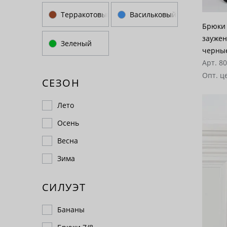
Терракотовый
Васильковый
Брюки 
заужен
Зеленый
черны
Арт. 8
Опт. ц
СЕЗОН
Лето
Осень
Весна
Зима
СИЛУЭТ
Бананы