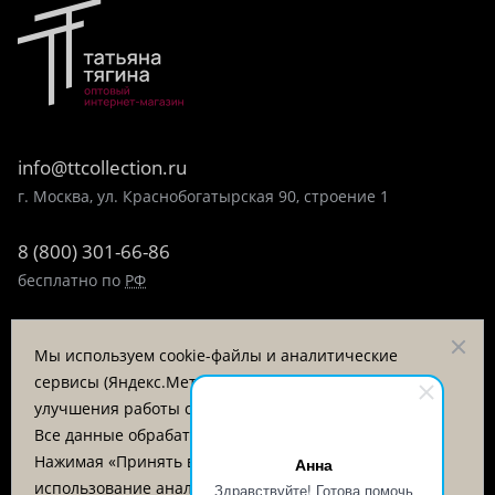
info@ttcollection.ru
г. Москва, ул. Краснобогатырская 90, строение 1
8 (800) 301-66-86
бесплатно по
РФ
8 (495) 323-89-99
Мы используем cookie-файлы и аналитические
пн-пт 9:00-17:00
сервисы (Яндекс.Метрика, VK Retargeting) для
улучшения работы сайта и анализа посещаемости.
Заказать звонок
Все данные обрабатываются на серверах в РФ.
Нажимая «Принять все», вы соглашаетесь на
Анна
© «Татьяна Тягина», 1995 - 2026
использование аналитических cookie. Подробнее в
Здравствуйте! Готова помочь