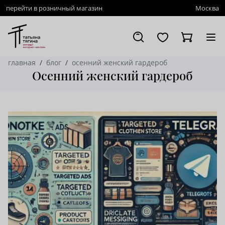
перейти в розничный магазин
Москва
главная
блог
осенний женский гардероб
Осенний женский гардероб