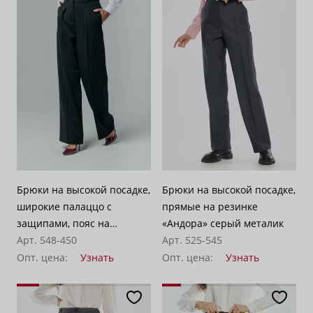
Брюки на высокой посадке,
Брюки на высокой посадке,
широкие палаццо с
прямые на резинке
защипами, пояс на
«Андора» серый металик
резинке «Летиция»
Арт. 548-450
Арт. 525-545
черные
Опт. цена:
Узнать
Опт. цена:
Узнать