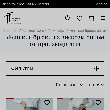
перейти в розничный магазин
Москва
главная
каталог женской одежды
женские брюки оптом
Женские брюки из вискозы оптом
от производителя
ФИЛЬТРЫ
По новизне
по 16
По новизне
16
По популярности
28