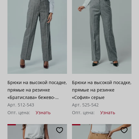
По возрастанию цены
62
По убыванию цены
100
Брюки на высокой посадке,
Брюки на высокой посадке,
прямые на резинке
прямые на резинке
«Братислава» бежево-
«София» серые
серые
Арт. 512-543
Арт. 525-542
Опт. цена:
Узнать
Опт. цена:
Узнать