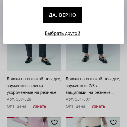
ДА, ВЕРНО
Выбрать другой
Брюки на высокой посадке,
Брюки на высокой посадке,
зауженные, слегка
зауженные 7/8 с
укороченные на резинке
защипами, на резинке
«Лима» серо-коричневые
Арт. 537-528
«Айза» сине-серая клетка
Арт. 531-507
Опт. цена:
Узнать
Опт. цена:
Узнать