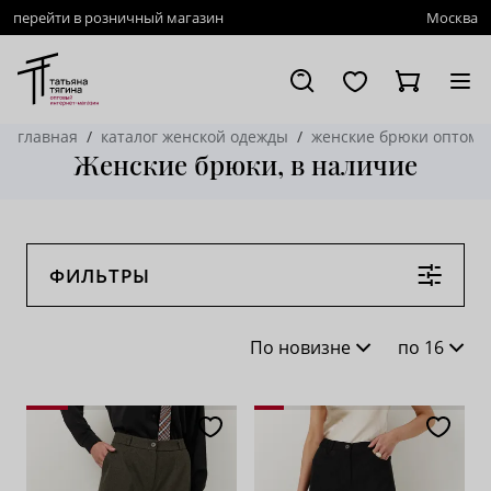
перейти в розничный магазин
Москва
главная
каталог женской одежды
женские брюки оптом
Женские брюки, в наличие
ФИЛЬТРЫ
По новизне
по 16
По новизне
16
По популярности
28
По возрастанию цены
62