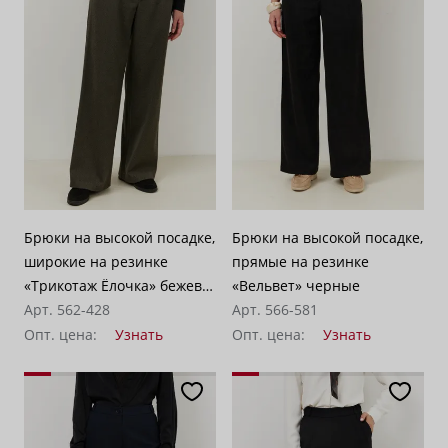
По убыванию цены
100
Брюки на высокой посадке,
Брюки на высокой посадке,
широкие на резинке
прямые на резинке
«Трикотаж Ёлочка» бежево-
«Вельвет» черные
серые
Арт. 562-428
Арт. 566-581
Опт. цена:
Узнать
Опт. цена:
Узнать