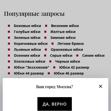
Популярные запросы
Бежевые юбки
Весенние юбки
Голубые юбки
Желтые юбки
Зеленые юбки
Зимние юбки
Коричневые юбки
Летние брюки
Льняные юбки
Оранжевые юбки
Осенние юбки
Серые юбки
Синие юбки
Хлопковые юбки
Черные юбки
Юбки "Эксклюзив"
Юбки 42 размер
Юбки 44 размер
Юбки 46 размер
Юбки 48 размер
Юбки 50 размер
Юбки 52 размер
Юбки 54 размер
Ваш город Москва?
Юбки в клетку
Юбки из ткани штапель
Юбки на резинке
Юбки с вискозой
Юбки с высокой талией
Юбки с лайкрой
ДА, ВЕРНО
Юбки с полиэстером
Юбки с шёлком