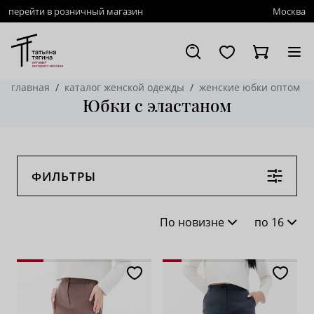
перейти в розничный магазин
Москва
главная
каталог женской одежды
женские юбки оптом
Юбки с эластаном
ФИЛЬТРЫ
По новизне
по 16
По новизне
16
По популярности
28
По возрастанию цены
62