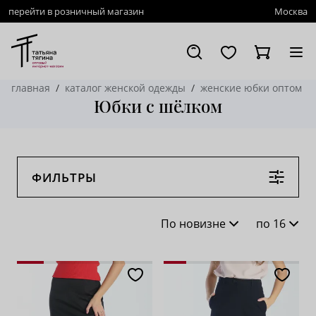
перейти в розничный магазин
Москва
главная
каталог женской одежды
женские юбки оптом
Юбки с шёлком
ФИЛЬТРЫ
По новизне
по 16
По новизне
16
По популярности
28
По возрастанию цены
62