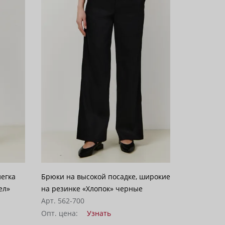
легка
Брюки на высокой посадке, широкие
ел»
на резинке «Хлопок» черные
Арт. 562-700
Опт. цена:
Узнать