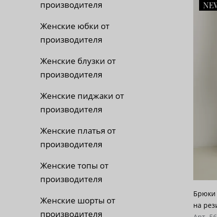
производителя
NE
По 
Женские юбки от
По 
производителя
По
Женские блузки от
производителя
Женские пиджаки от
производителя
Женские платья от
производителя
Женские топы от
производителя
Брюки 
Женские шорты от
на рез
производителя
Арт. 5