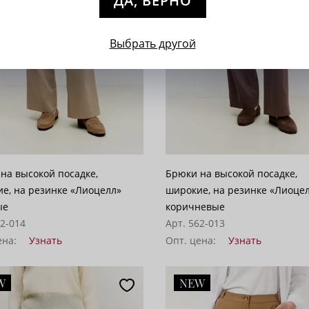
ДА, ВЕРНО
Выбрать другой
на высокой посадке,
Брюки на высокой посадке,
е, на резинке «Лиоцелл»
широкие, на резинке «Лиоце
ые
коричневые
62-014
Арт. 562-013
ена:
Узнать
Опт. цена:
Узнать
W
NEW