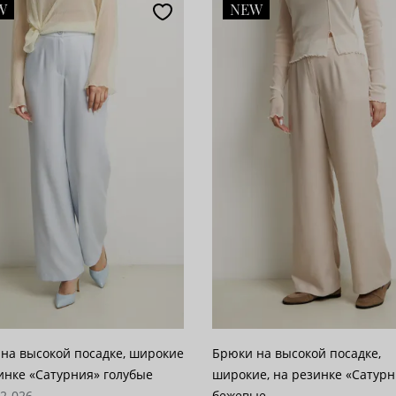
W
NEW
популярности
28
возрастанию цены
62
 убыванию цены
100
на высокой посадке, широкие
Брюки на высокой посадке,
инке «Сатурния» голубые
широкие, на резинке «Сатур
62-026
бежевые