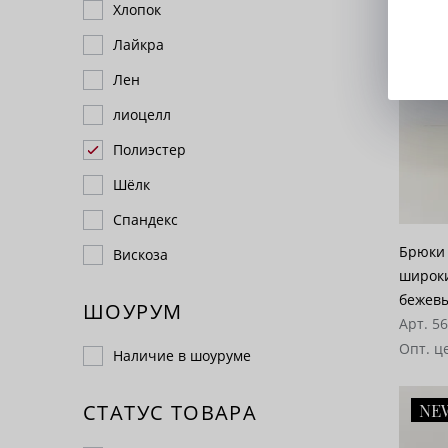
Хлопок
Лайкра
Лен
лиоцелл
Полиэстер
Шёлк
Спандекс
Брюки 
Вискоза
широки
бежев
ШОУРУМ
Арт. 5
Опт. ц
Наличие в шоуруме
NE
СТАТУС ТОВАРА