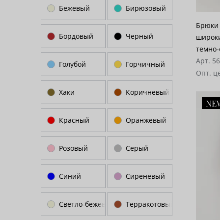
Бежевый
Бирюзовый
Брюки 
Бордовый
Черный
широки
темно-
Арт. 5
Голубой
Горчичный
Опт. ц
Хаки
Коричневый
NE
Красный
Оранжевый
Розовый
Серый
Синий
Сиреневый
Светло-бежевый
Терракотовый