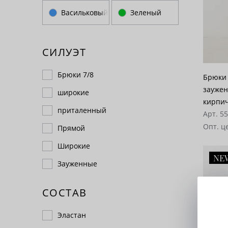
Васильковый
Зеленый
СИЛУЭТ
Брюки 7/8
Брюки 
зауженны
широкие
кирпи
приталенный
Арт. 5
Опт. ц
Прямой
Широкие
NE
Зауженные
СОСТАВ
Эластан