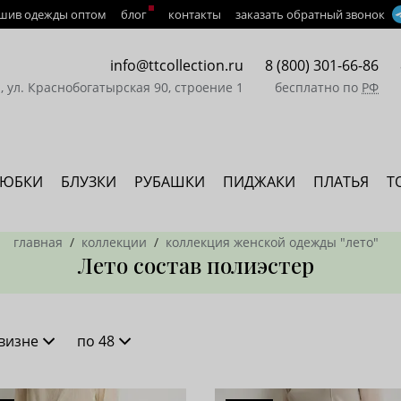
шив одежды оптом
блог
контакты
заказать обратный звонок
info@ttcollection.ru
8 (800) 301-66-86
а, ул. Краснобогатырская 90, строение 1
бесплатно по
РФ
ЮБКИ
БЛУЗКИ
РУБАШКИ
ПИДЖАКИ
ПЛАТЬЯ
Т
главная
коллекции
коллекция женской одежды "лето"
Лето состав полиэстер
визне
по 48
новизне
16