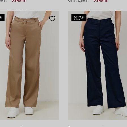
ена:
Узнать
Опт. цена:
Узнать
W
NEW