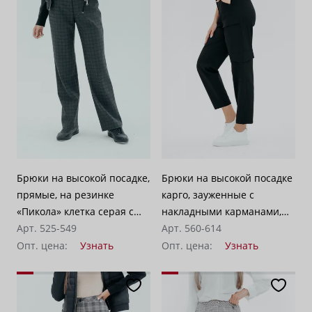
Брюки на высокой посадке,
Брюки на высокой посадке
прямые, на резинке
карго, зауженные с
«Пикола» клетка серая с
накладными карманами,
черным
Арт. 525-549
на резинке «Босфор»
Арт. 560-614
черные
Опт. цена:
Узнать
Опт. цена:
Узнать