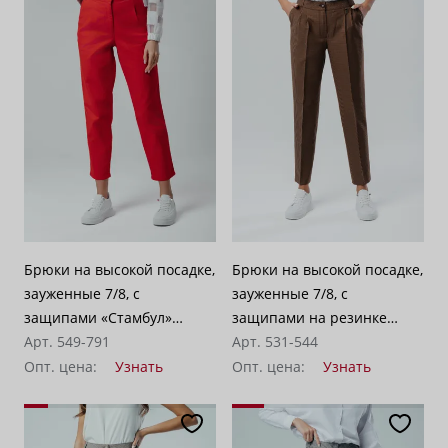
Брюки на высокой посадке,
Брюки на высокой посадке,
зауженные 7/8, с
зауженные 7/8, с
защипами «Стамбул»
защипами на резинке
красные
Арт. 549-791
«Рейкьявик» кэмел с синим
Арт. 531-544
Опт. цена:
Узнать
Опт. цена:
Узнать