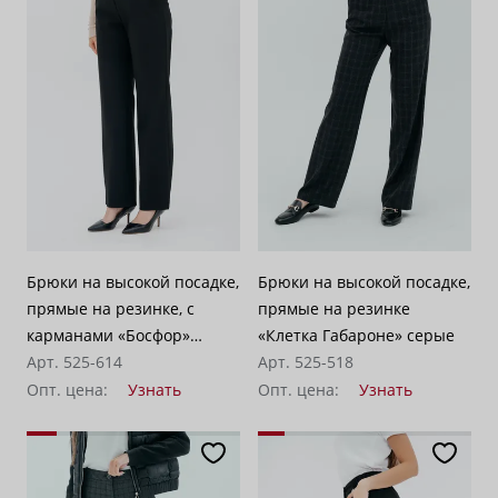
Брюки на высокой посадке,
Брюки на высокой посадке,
прямые на резинке, с
прямые на резинке
карманами «Босфор»
«Клетка Габароне» серые
черные
Арт. 525-614
Арт. 525-518
Опт. цена:
Узнать
Опт. цена:
Узнать