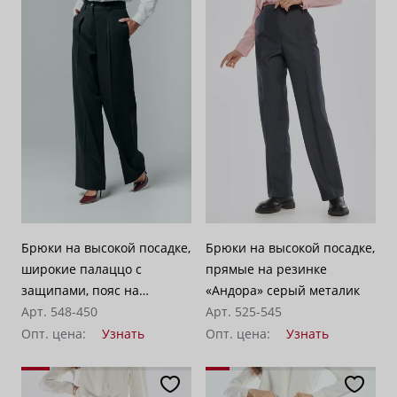
Брюки на высокой посадке,
Брюки на высокой посадке,
широкие палаццо с
прямые на резинке
защипами, пояс на
«Андора» серый металик
резинке «Летиция»
Арт. 548-450
Арт. 525-545
черные
Опт. цена:
Узнать
Опт. цена:
Узнать