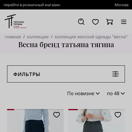
перейти в розничный магазин
Москва
главная
коллекции
коллекция женской одежды "весна"
Весна бренд татьяна тягина
ФИЛЬТРЫ
По новизне
по 48
По новизне
16
По популярности
28
По возрастанию цены
62