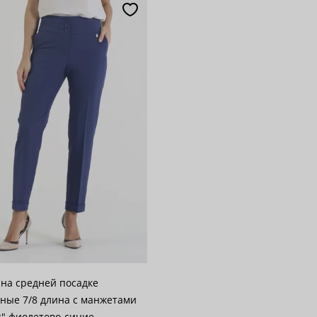
популярности
28
возрастанию цены
62
 убыванию цены
100
на средней посадке
ные 7/8 длина с манжетами
" фиолетово-синие