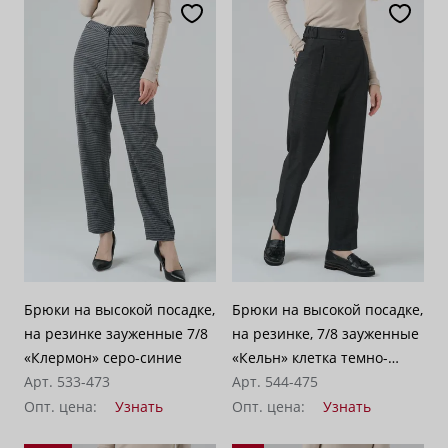
Брюки на высокой посадке,
Брюки на высокой посадке,
на резинке зауженные 7/8
на резинке, 7/8 зауженные
«Клермон» серо-синие
«Кельн» клетка темно-
Арт. 533-473
серая с синим
Арт. 544-475
Опт. цена:
Узнать
Опт. цена:
Узнать