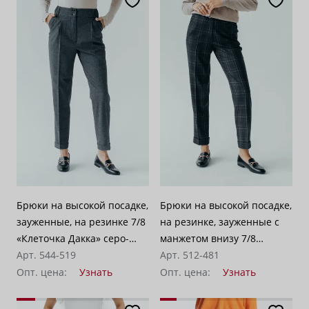
Брюки на высокой посадке,
Брюки на высокой посадке,
зауженные, на резинке 7/8
на резинке, зауженные с
«Клеточка Дакка» серо-
манжетом внизу 7/8
синие
Арт. 544-519
«Тиват» серо-зеленая
Арт. 512-481
клетка
Опт. цена:
Узнать
Опт. цена:
Узнать