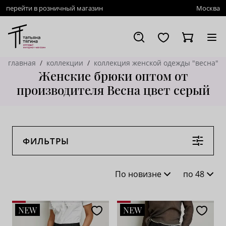
перейти в розничный магазин
Москва
главная
коллекции
коллекция женской одежды "весна"
Женские брюки оптом от
производителя Весна цвет серый
ФИЛЬТРЫ
По новизне
по 48
По новизне
16
NEW
NEW
По популярности
28