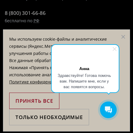
8 (800) 301-66-86
бесплатно по
РФ
8 (495) 323-89-99
Мы используем cookie-файлы и аналитические
пн-пт 9:00-17:00
сервисы (Яндекс.Метрика, VK Retargeting) для
улучшения работы сайта и анализа посещаемости.
Заказать звонок
Все данные обрабатываются на серверах в РФ.
Нажимая «Принять все», вы соглашаетесь на
Анна
© «Татьяна Тягина», 1995 - 2026
использование аналитических cookie. Подробнее в
Здравствуйте! Готова помочь
вам. Напишите мне, если у
Политике конфиденциальности
.
Вся информация на сайте представлена для ознакомления
вас появятся вопросы.
и не является публичной офертой
ПРИНЯТЬ ВСЕ
ТОЛЬКО НЕОБХОДИМЫЕ