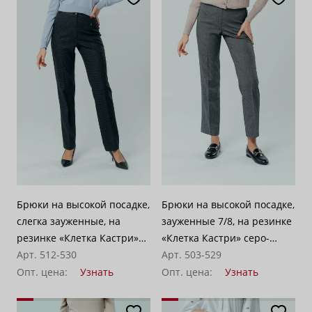
Брюки на высокой посадке,
Брюки на высокой посадке,
слегка зауженные, на
зауженные 7/8, на резинке
резинке «Клетка Кастри»
«Клетка Кастри» серо-
серо-синие
Арт. 512-530
бежевые
Арт. 503-529
Опт. цена:
Узнать
Опт. цена:
Узнать