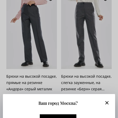
Брюки на высокой посадке,
Брюки на высокой посадке,
прямые на резинке
слегка зауженные, на
«Андора» серый металик
резинке «Берн» серая
Арт. 525-545
клетка
Арт. 512-541
Опт. цена:
Узнать
Опт. цена:
Узнать
Ваш город Москва?