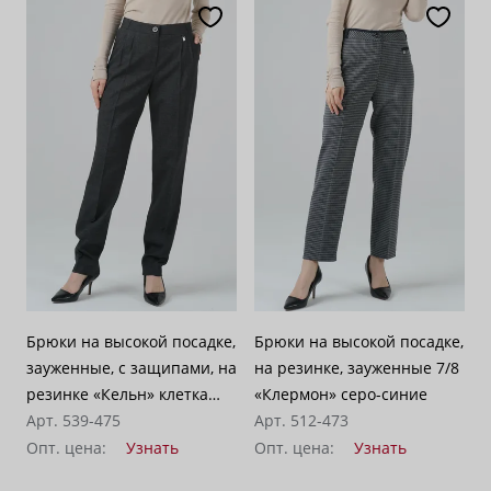
Брюки на высокой посадке,
Брюки на высокой посадке,
зауженные, с защипами, на
на резинке, зауженные 7/8
резинке «Кельн» клетка
«Клермон» серо-синие
темно-серая с синим
Арт. 539-475
Арт. 512-473
Опт. цена:
Узнать
Опт. цена:
Узнать