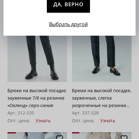
ДА, ВЕРНО
Выбрать другой
Брюки на высокой посадке,
Брюки на высокой посадке,
зауженные 7/8 на резинке
зауженные, слегка
«Окленд» серо-синие
укороченные на резинке
Арт. 512-535
«Лима» серо-коричневые
Арт. 537-528
Опт. цена:
Узнать
Опт. цена:
Узнать