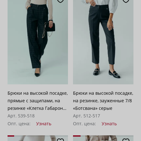
Брюки на высокой посадке,
Брюки на высокой посадке,
прямые с защипами, на
на резинке, зауженные 7/8
резинке «Клетка Габароне»
«Ботсвана» серые
серо-коричневые
Арт. 539-518
Арт. 512-517
Опт. цена:
Узнать
Опт. цена:
Узнать