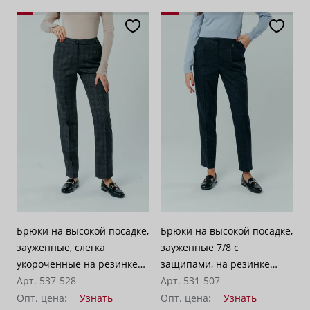
Брюки на высокой посадке,
Брюки на высокой посадке,
зауженные, слегка
зауженные 7/8 с
укороченные на резинке
защипами, на резинке
«Лима» серо-коричневые
Арт. 537-528
«Айза» сине-серая клетка
Арт. 531-507
Опт. цена:
Узнать
Опт. цена:
Узнать