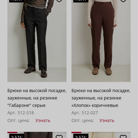
По популярности
28
По возрастанию цены
62
По убыванию цены
100
Брюки на высокой посадке,
Брюки на высокой посадке,
зауженные, на резинке
зауженные, на резинке
"Габароне" серые
«Хлопок» коричневые
Арт. 512-518
Арт. 512-027
Опт. цена:
Узнать
Опт. цена:
Узнать
NEW
NEW