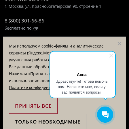
г. Москва, ул. Краснобогатырская 90, строение 1
8 (800) 301-66-86
бесплатно по
РФ
8 (495) 323-89-99
Мы используем cookie-файлы и аналитические
пн-пт 9:00-17:00
сервисы (Яндекс.Метрика, VK Retargeting) для
улучшения работы сайта и анализа посещаемости.
Заказать звонок
Все данные обрабатываются на серверах в РФ.
Нажимая «Принять все», вы соглашаетесь на
Анна
© «Татьяна Тягина», 1995 - 2026
использование аналитических cookie. Подробнее в
Здравствуйте! Готова помочь
вам. Напишите мне, если у
Политике конфиденциальности
.
Вся информация на сайте представлена для ознакомления
вас появятся вопросы.
и не является публичной офертой
ПРИНЯТЬ ВСЕ
ТОЛЬКО НЕОБХОДИМЫЕ