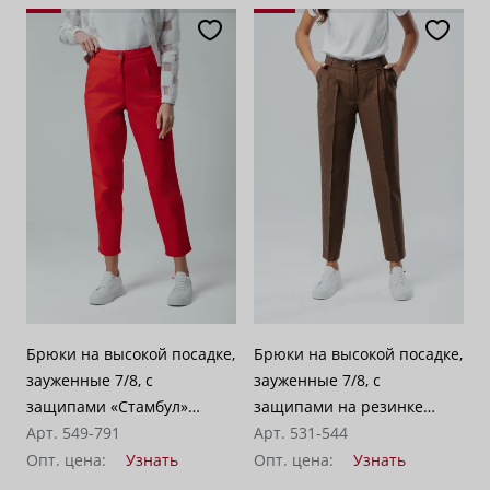
Брюки на высокой посадке,
Брюки на высокой посадке,
зауженные 7/8, с
зауженные 7/8, с
защипами «Стамбул»
защипами на резинке
красные
Арт. 549-791
«Рейкьявик» кэмел с синим
Арт. 531-544
Опт. цена:
Узнать
Опт. цена:
Узнать