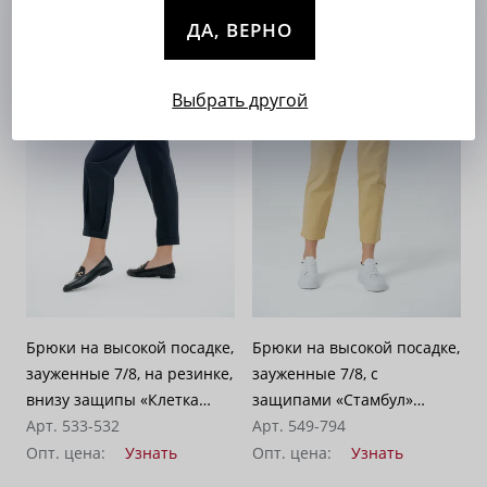
ДА, ВЕРНО
Выбрать другой
Брюки на высокой посадке,
Брюки на высокой посадке,
зауженные 7/8, на резинке,
зауженные 7/8, с
внизу защипы «Клетка
защипами «Стамбул»
Бастер» серо-синие
Арт. 533-532
лимонный
Арт. 549-794
Опт. цена:
Узнать
Опт. цена:
Узнать