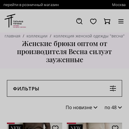
перейти в розничный магазин
Москва
главная
коллекции
коллекция женской одежды "весна"
Женские брюки оптом от
производителя Весна силуэт
зауженные
ФИЛЬТРЫ
По новизне
по 48
По новизне
16
NEW
NEW