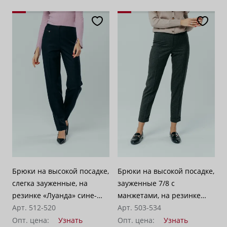
Брюки на высокой посадке,
Брюки на высокой посадке,
слегка зауженные, на
зауженные 7/8 с
резинке «Луанда» сине-
манжетами, на резинке
бордовые
Арт. 512-520
«Цюрих» коричнево-
Арт. 503-534
бежевые
Опт. цена:
Узнать
Опт. цена:
Узнать