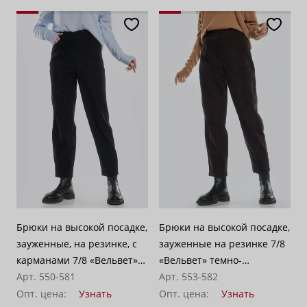
Брюки на высокой посадке,
Брюки на высокой посадке,
зауженные, на резинке, с
зауженные на резинке 7/8
карманами 7/8 «Вельвет»
«Вельвет» темно-
черные
Арт. 550-581
коричневые
Арт. 553-582
Опт. цена:
Узнать
Опт. цена:
Узнать