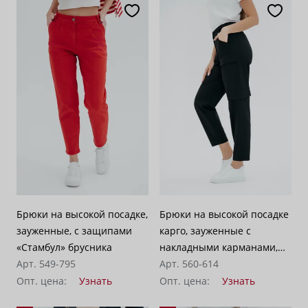
Брюки на высокой посадке,
Брюки на высокой посадке
зауженные, с защипами
карго, зауженные с
«Стамбул» брусника
накладными карманами,
Арт. 549-795
на резинке «Босфор»
Арт. 560-614
черные
Опт. цена:
Узнать
Опт. цена:
Узнать