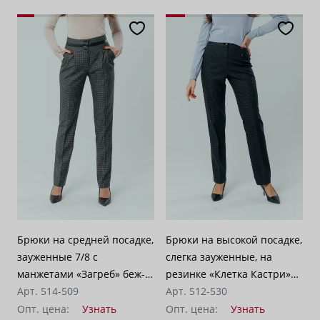
Брюки на средней посадке,
Брюки на высокой посадке,
зауженные 7/8 с
слегка зауженные, на
манжетами «Загреб» беж-
резинке «Клетка Кастри»
коричневые
Арт. 514-509
серо-синие
Арт. 512-530
Опт. цена:
Узнать
Опт. цена:
Узнать