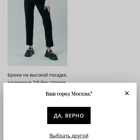
Брюки на высокой посадке,
зауженные 7/8 без стрелок,
на резинке «Трикотаж»
Ваш город Москва?
черные
Арт. 503-42
Опт. цена:
Узнать
ДА, ВЕРНО
Выбрать другой