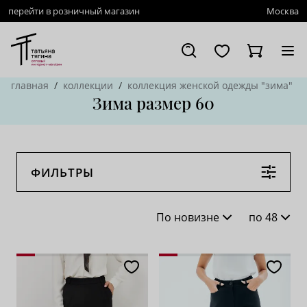
перейти в розничный магазин
Москва
главная
коллекции
коллекция женской одежды "зима"
Зима размер 60
ФИЛЬТРЫ
По новизне
по 48
По новизне
16
По популярности
28
По возрастанию цены
62