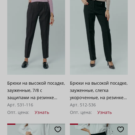
Брюки на высокой посадке,
Брюки на высокой посадке,
зауженные, 7/8 с
зауженные, слегка
защипами на резинке
укороченные, на резинке
«Ривьера» коричневые
Арт. 531-116
«Торонто» клетка
Арт. 512-536
коричневая с черным
Опт. цена:
Узнать
Опт. цена:
Узнать