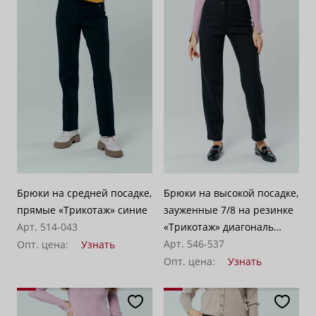
Брюки на средней посадке,
Брюки на высокой посадке,
прямые «Трикотаж» синие
зауженные 7/8 на резинке
Арт. 514-043
«Трикотаж» диагональ
темно-серые
Арт. 546-537
Опт. цена:
Узнать
Опт. цена:
Узнать