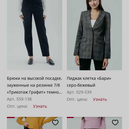
Брюки на высокой посадке,
Пиджак клетка «Бари»
зауженные на резинке 7/8
серо-бежевый
«Трикотаж Графит» темно-
Арт. 029-539
серые
Арт. 559-138
Опт. цена:
Узнать
Опт. цена:
Узнать