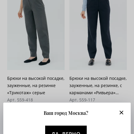
Брюки на высокой посадке,
Брюки на высокой посадке,
зауженные, на резинке
зауженные, на резинке, с
«Трикотаж» серые
карманами «Ривьера»
Арт. 559-418
синие
Арт. 559-117
Опт. цена:
Узнать
Опт. цена:
Узнать
Ваш город Москва?
ДА, ВЕРНО