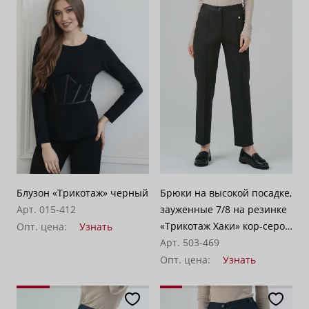
Блузон «Трикотаж» черный
Брюки на высокой посадке,
Арт. 015-412
зауженные 7/8 на резинке
«Трикотаж Хаки» кор-серо-
Опт. цена:
Узнать
зеленые
Арт. 503-469
Опт. цена:
Узнать