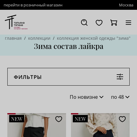
перейти в розничный магазин
Москва
главная
коллекции
коллекция женской одежды "зима"
Зима состав лайкра
ФИЛЬТРЫ
По новизне
по 48
По новизне
16
NEW
NEW
По популярности
28
По возрастанию цены
62