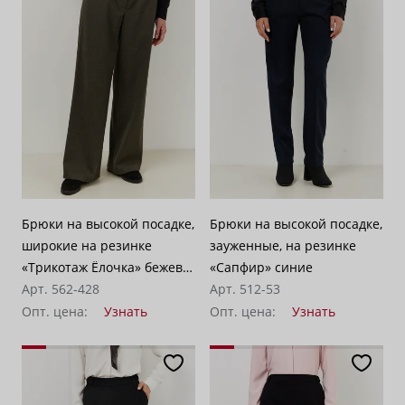
Брюки на высокой посадке,
Брюки на высокой посадке,
широкие на резинке
зауженные, на резинке
«Трикотаж Ёлочка» бежево-
«Сапфир» синие
серые
Арт. 562-428
Арт. 512-53
Опт. цена:
Узнать
Опт. цена:
Узнать