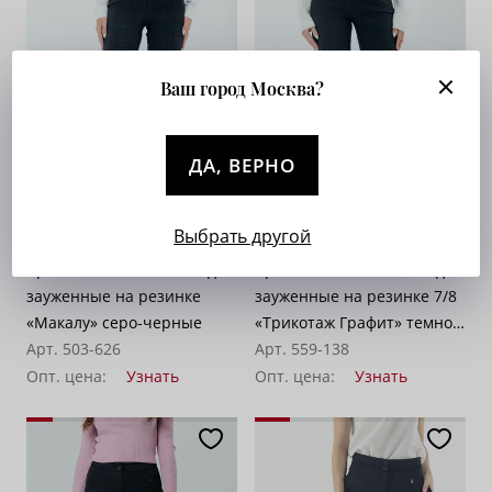
Ваш город Москва?
ДА, ВЕРНО
Выбрать другой
Брюки на высокой посадке,
Брюки на высокой посадке,
зауженные на резинке
зауженные на резинке 7/8
«Макалу» серо-черные
«Трикотаж Графит» темно-
Арт. 503-626
серые
Арт. 559-138
Опт. цена:
Узнать
Опт. цена:
Узнать