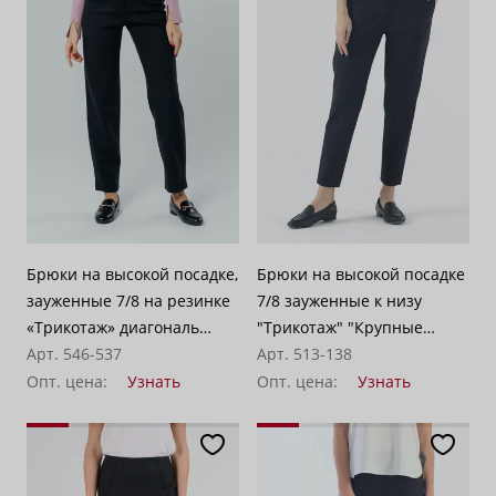
Брюки на высокой посадке,
Брюки на высокой посадке
зауженные 7/8 на резинке
7/8 зауженные к низу
«Трикотаж» диагональ
"Трикотаж" "Крупные
темно-серые
Арт. 546-537
соты" серо-черные
Арт. 513-138
Опт. цена:
Узнать
Опт. цена:
Узнать