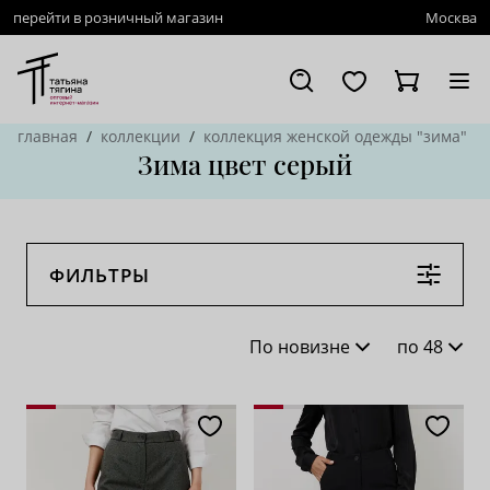
перейти в розничный магазин
Москва
главная
коллекции
коллекция женской одежды "зима"
Зима цвет серый
ФИЛЬТРЫ
По новизне
по 48
По новизне
16
По популярности
28
По возрастанию цены
62