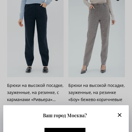
Брюки на высокой посадке,
Брюки на высокой посадке,
зауженные, на резинке, с
зауженные, на резинке
карманами «Ривьера»
«Боу» бежево-коричневые
синие
Арт. 559-117
Арт. 563-624
Опт. цена:
Узнать
Опт. цена:
Узнать
Ваш город Москва?