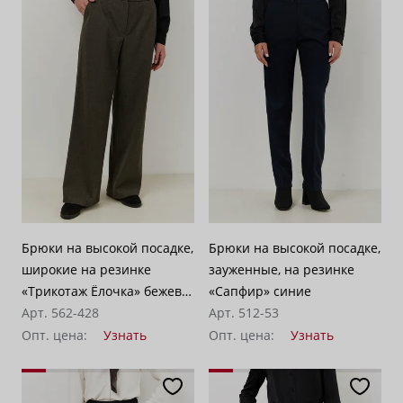
Брюки на высокой посадке,
Брюки на высокой посадке,
широкие на резинке
зауженные, на резинке
«Трикотаж Ёлочка» бежево-
«Сапфир» синие
серые
Арт. 562-428
Арт. 512-53
Опт. цена:
Узнать
Опт. цена:
Узнать