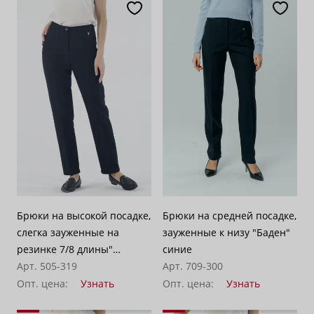
Брюки на высокой посадке,
Брюки на средней посадке,
слегка зауженные на
зауженные к низу "Баден"
резинке 7/8 длины"
синие
Оксфорд" утепленные
Арт. 505-319
Арт. 709-300
сине-черные
Опт. цена:
Узнать
Опт. цена:
Узнать