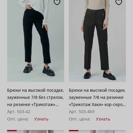
Брюки на высокой посадке,
Брюки на высокой посадке,
зауженные 7/8 без стрелок,
зауженные 7/8 на резинке
на резинке «Трикотаж»
«Трикотаж Хаки» кор-серо-
черные
Арт. 503-42
зеленые
Арт. 503-469
Опт. цена:
Узнать
Опт. цена:
Узнать