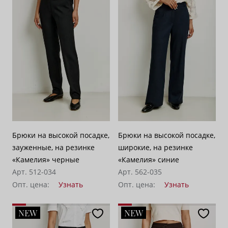
По возрастанию цены
62
По убыванию цены
100
Брюки на высокой посадке,
Брюки на высокой посадке,
зауженные, на резинке
широкие, на резинке
«Камелия» черные
«Камелия» синие
Арт. 512-034
Арт. 562-035
Опт. цена:
Узнать
Опт. цена:
Узнать
NEW
NEW