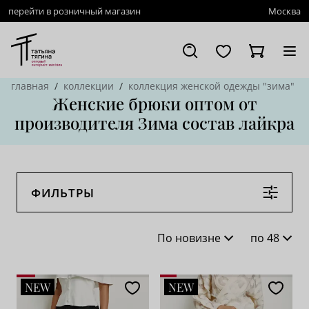
перейти в розничный магазин
Москва
главная
коллекции
коллекция женской одежды "зима"
Женские брюки оптом от
производителя Зима состав лайкра
ФИЛЬТРЫ
По новизне
по 48
По новизне
16
NEW
NEW
По популярности
28