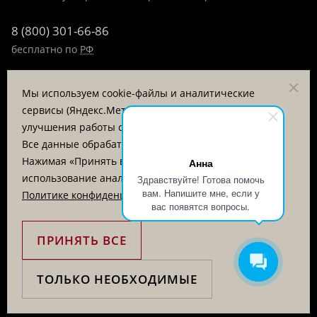
8 (800) 301-66-86
бесплатно по
РФ
8 (495) 323-89-99
Мы используем cookie-файлы и аналитические
пн-пт 9:00-17:00
сервисы (Яндекс.Метрика, VK Retargeting) для
улучшения работы сайта и анализа посещаемости.
Заказать звонок
Все данные обрабатываются на серверах в РФ.
Нажимая «Принять все», вы соглашаетесь на
Анна
© «Татьяна Тягина», 1995 - 2026
использование аналитических cookie. Подробнее в
Здравствуйте! Готова помочь
вам. Напишите мне, если у
Политике конфиденциальности
.
Вся информация на сайте представлена для ознакомления
вас появятся вопросы.
и не является публичной офертой
ПРИНЯТЬ ВСЕ
ТОЛЬКО НЕОБХОДИМЫЕ