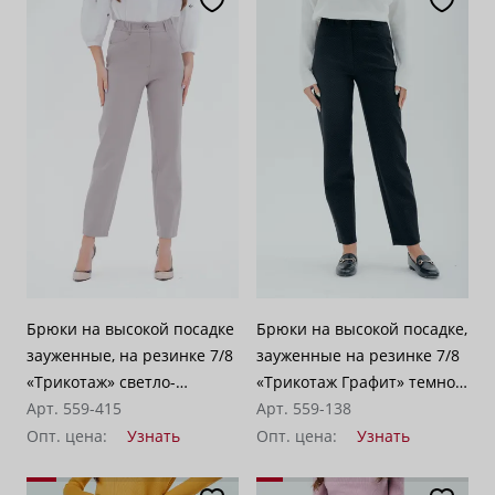
Брюки на высокой посадке
Брюки на высокой посадке,
зауженные, на резинке 7/8
зауженные на резинке 7/8
«Трикотаж» светло-
«Трикотаж Графит» темно-
бежевые
Арт. 559-415
серые
Арт. 559-138
Опт. цена:
Узнать
Опт. цена:
Узнать