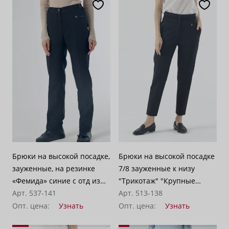
Брюки на высокой посадке,
Брюки на высокой посадке
зауженные, на резинке
7/8 зауженные к низу
«Фемида» синие с отд из
"Трикотаж" "Крупные
кожи
Арт. 537-141
соты" серо-черные
Арт. 513-138
Опт. цена:
Узнать
Опт. цена:
Узнать