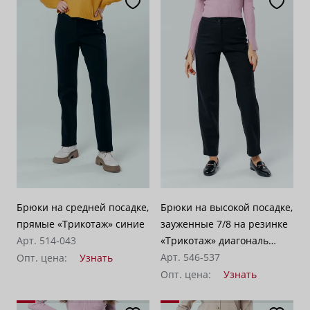
Брюки на средней посадке,
Брюки на высокой посадке,
прямые «Трикотаж» синие
зауженные 7/8 на резинке
Арт. 514-043
«Трикотаж» диагональ
темно-серые
Арт. 546-537
Опт. цена:
Узнать
Опт. цена:
Узнать