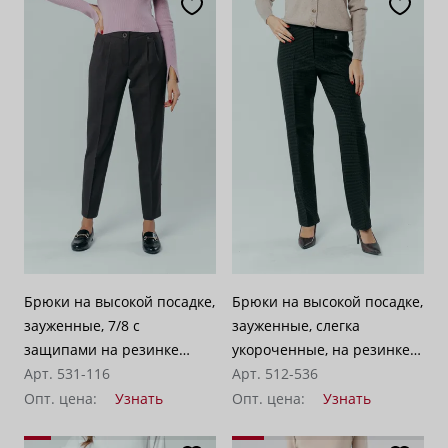
Брюки на высокой посадке,
Брюки на высокой посадке,
зауженные, 7/8 с
зауженные, слегка
защипами на резинке
укороченные, на резинке
«Ривьера» коричневые
Арт. 531-116
«Торонто» клетка
Арт. 512-536
коричневая с черным
Опт. цена:
Узнать
Опт. цена:
Узнать