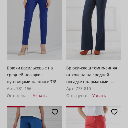
По убыванию цены
100
Брюки васильковые на
Брюки-клеш темно-синяя
средней посадке с
от колена на средней
пуговицами на поясе 7/8 -
посадке с карманами -
«Модерн»
Арт. 781-156
"Доминикана"
Арт. 773-810
Опт. цена:
Узнать
Опт. цена:
Узнать