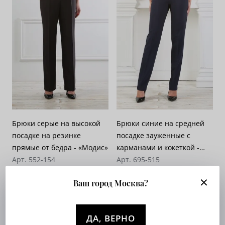
Брюки серые на высокой
Брюки синие на средней
посадке на резинке
посадке зауженные с
прямые от бедра - «Модис»
карманами и кокеткой -
Арт. 552-154
«Модис»
Арт. 695-515
Опт. цена:
Узнать
Опт. цена:
Узнать
Ваш город Москва?
ДА, ВЕРНО