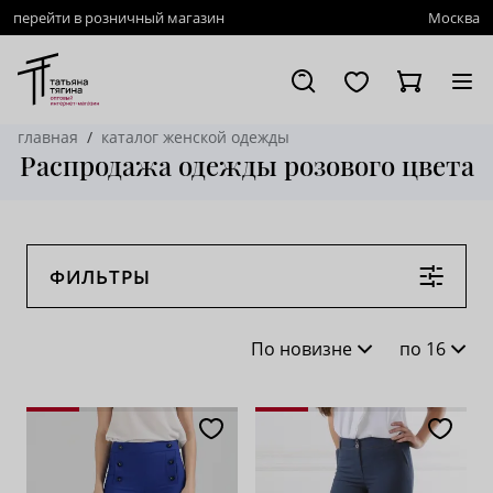
перейти в розничный магазин
Москва
главная
каталог женской одежды
Распродажа одежды розового цвета
ФИЛЬТРЫ
По новизне
по 16
По новизне
16
По популярности
28
По возрастанию цены
62