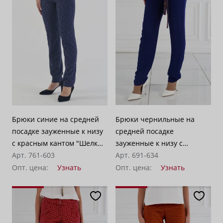
Брюки синие на средней
Брюки чернильные на
посадке зауженные к низу
средней посадке
с красным кантом "Шелк
зауженные к низу с
"Ниагара"
Арт. 761-603
защипами "Штапель
Арт. 691-634
гладкий"
Опт. цена:
Узнать
Опт. цена:
Узнать