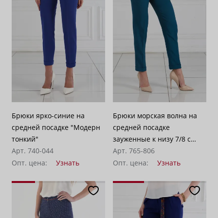
По убыванию цены
100
Брюки ярко-синие на
Брюки морская волна на
средней посадке "Модерн
средней посадке
тонкий"
зауженные к низу 7/8 с
Арт. 740-044
карманами "Доминикана"
Арт. 765-806
Опт. цена:
Узнать
Опт. цена:
Узнать