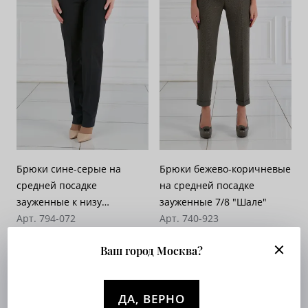
Брюки сине-серые на
Брюки бежево-коричневые
средней посадке
на средней посадке
зауженные к низу
зауженные 7/8 "Шале"
"Шарлотта"
Арт. 794-072
Арт. 740-923
Опт. цена:
Узнать
Опт. цена:
Узнать
Ваш город Москва?
ДА, ВЕРНО