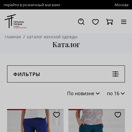
перейти в розничный магазин
Москва
главная
каталог женской одежды
Каталог
ФИЛЬТРЫ
По новизне
по 16
По новизне
16
По популярности
28
По возрастанию цены
62