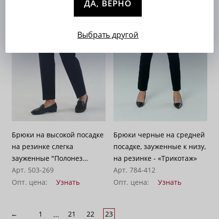
ДА, ВЕРНО
Выбрать другой
Брюки на высокой посадке
Брюки черные на средней
на резинке слегка
посадке, зауженные к низу,
зауженные "Полонез
на резинке - «Трикотаж»
утепленный" черно-синий
Арт. 503-269
Арт. 784-412
Опт. цена:
Узнать
Опт. цена:
Узнать
←
1
21
22
23
...