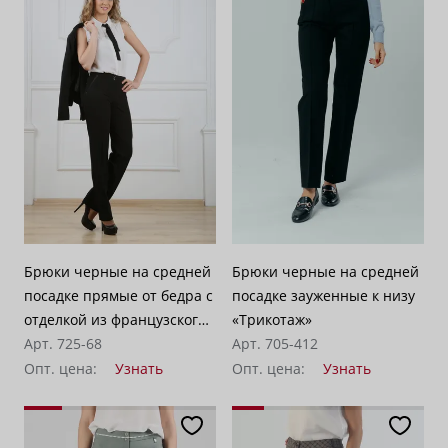
Брюки черные на средней
Брюки черные на средней
посадке прямые от бедра с
посадке зауженные к низу
отделкой из французского
«Трикотаж»
шелка - «Лавранс»
Арт. 725-68
Арт. 705-412
Опт. цена:
Узнать
Опт. цена:
Узнать