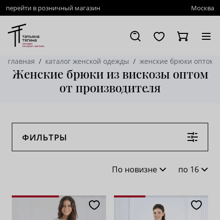
перейти в розничный магазин
Москва
главная
каталог женской одежды
женские брюки оптом
Женские брюки из вискозы оптом
от производителя
ФИЛЬТРЫ
По новизне
по 16
По новизне
16
По популярности
28