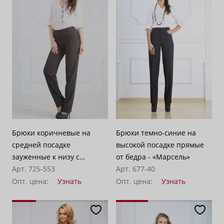
По возрастанию цены
62
По убыванию цены
100
Брюки коричневые на
Брюки темно-синие на
средней посадке
высокой посадке прямые
зауженные к низу с
от бедра - «Марсель»
отделкой из французского
Арт. 725-553
Арт. 677-40
шелка - «Модерн»
Опт. цена:
Узнать
Опт. цена:
Узнать