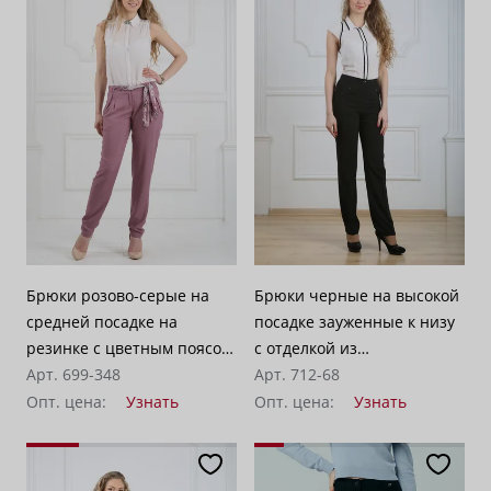
Брюки розово-серые на
Брюки черные на высокой
средней посадке на
посадке зауженные к низу
резинке с цветным поясом
с отделкой из
- «Штапель»
Арт. 699-348
французского шелка -
Арт. 712-68
«Лавранс»
Опт. цена:
Узнать
Опт. цена:
Узнать