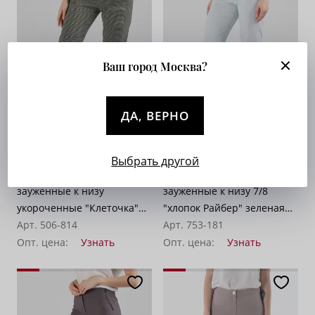
Ваш город Москва?
ДА, ВЕРНО
Выбрать другой
Брюки на средней посадке
Брюки на средней посадке
зауженные к низу
зауженные к низу 7/8
укороченные "Клеточка"
"хлопок Райбер" зеленая
зеленые
Арт. 506-814
клеточка
Арт. 753-181
Опт. цена:
Узнать
Опт. цена:
Узнать