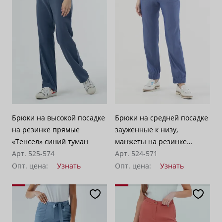
По убыванию цены
100
Брюки на высокой посадке
Брюки на средней посадке
на резинке прямые
зауженные к низу,
«Тенсел» синий туман
манжеты на резинке
Арт. 525-574
"Виктория" синяя джинса
Арт. 524-571
Опт. цена:
Узнать
Опт. цена:
Узнать