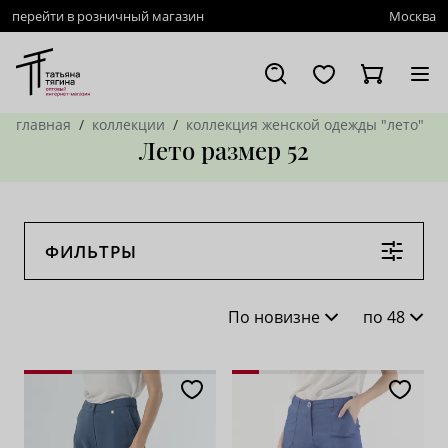
перейти в розничный магазин
Москва
главная
коллекции
коллекция женской одежды "лето"
Лето размер 52
ФИЛЬТРЫ
По новизне
по 48
По новизне
16
По популярности
28
По возрастанию цены
62