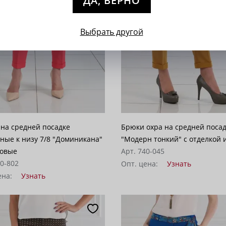
ДА, ВЕРНО
Выбрать другой
на средней посадке
Брюки охра на средней поса
ные к низу 7/8 "Доминикана"
"Модерн тонкий" с отд
ловые
Арт. 740-045
40-802
Опт. цена:
Узнать
ена:
Узнать