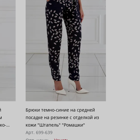
Брюки темно-синие на средней
м
посадке на резинке с отделкой из
ко-
кожи "Штапель" "Ромашки"
Арт. 699-639