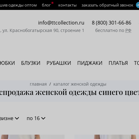
шив одежды оптом
блог
контакты
заказать обратный звонок
info@ttcollection.ru
8 (800) 301-66-86
а, ул. Краснобогатырская 90, строение 1
бесплатно по
РФ
ЮБКИ
БЛУЗКИ
РУБАШКИ
ПИДЖАКИ
ПЛАТЬЯ
Т
главная
каталог женской одежды
спродажа женской одежды синего цве
визне
по 16
новизне
16