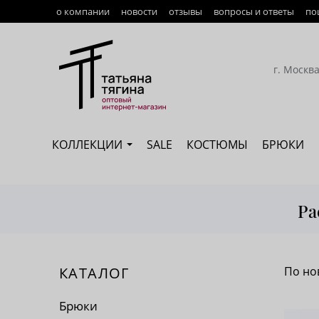
о компании
новости
отзывы
вопросы и ответы
по
Оплата
Доставка
г. Москв
Возврат
Наши сотрудники
КОЛЛЕКЦИИ
SALE
КОСТЮМЫ
БРЮКИ
Сертификация
Ра
КАТАЛОГ
По но
По 
Брюки