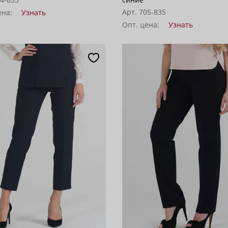
Арт. 705-835
ена:
Узнать
Опт. цена:
Узнать