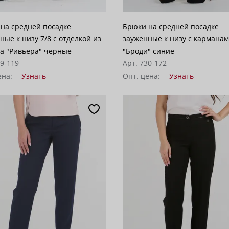
на средней посадке
Брюки на средней посадке
ные к низу 7/8 с отделкой из
зауженные к низу с кармана
а "Ривьера" черные
"Броди" синие
09-119
Арт. 730-172
ена:
Узнать
Опт. цена:
Узнать