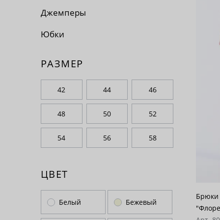
По 
Джемперы
По 
Юбки
По
РАЗМЕР
42
44
46
48
50
52
54
56
58
ЦВЕТ
Брюки 
Белый
Бежевый
"Флоре
Арт. 8