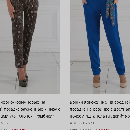
 черно-коричневые на
Брюки ярко-синие на средней
й посадке зауженные к низу с
посадке на резинке с цветны
ами 7/8 "Хлопок "Ромбики"
поясом "Штапель гладкий" яр
53-12
синий
Арт. 699-631