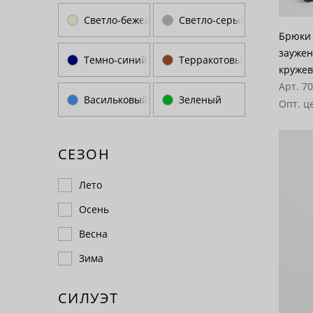
Светло-бежевый
Светло-серый
Брюки 
заужен
Темно-синий
Терракотовый
кружев
Арт. 7
Васильковый
Зеленый
Опт. ц
СЕЗОН
Лето
Осень
Весна
Зима
СИЛУЭТ