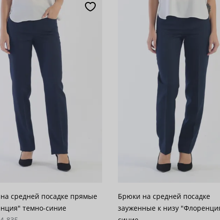
популярности
28
возрастанию цены
62
 убыванию цены
100
на средней посадке прямые
Брюки на средней посадке
нция" темно-синие
зауженные к низу "Флоренци
04-835
синие